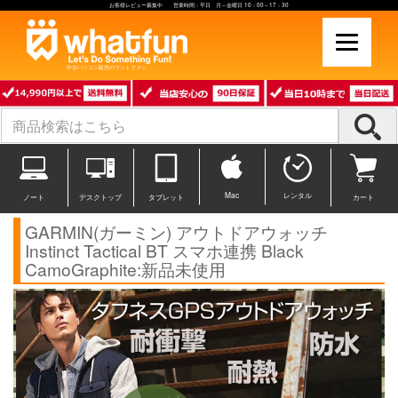
お客様レビュー募集中 営業時間：平日 月～金曜日 10：00～17：30
中古パソコン販売のワットファン
Mac
レンタル
ノート
デスクトップ
タブレット
カート
GARMIN(ガーミン) アウトドアウォッチ
Instinct Tactical BT スマホ連携 Black
CamoGraphite:新品未使用