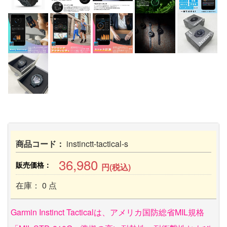
商品コード：
instinctt-tactical-s
36,980
販売価格：
円(税込)
在庫： 0 点
Garmin Instinct Tacticalは、アメリカ国防総省MIL規格