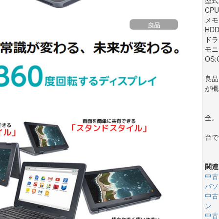
CPU
メモリ
HDD
ドラ
モニ
OS:
良品
が概
も
デ
全。
軽
台で
是
関連
中古
パソ
中古
ン
中古