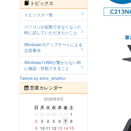
トピックス
トピックス一覧
パソコンが起動できなくなった
時に試していただきたいこと
Windows10アップデートによる
注意事項
Windows11Wifiが繋がらない時
に確認・対処できること
Tweets by store_whatfun
営業カレンダー
2026年8月
日
月
火
水
木
金
土
26
27
28
29
30
31
1
2
3
4
5
6
7
8
9
10
11
12
13
14
15