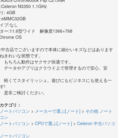
:Celeron N3350 1.1GHz
: 4GB
:eMMC32GB
イブ:なし
ター:11.6型ワイド 解像度1366×768
Chrome OS
:中古品でございますので本体に細かいキズなどはあります
ねきれいな状態です。
ちろん動作はサクサク快適です。
ータやアプリはクラウド上で管理するので安心、安
くてスタイリッシュ。遊びにもビジネスにも使える一
す!
非ご検討ください。
カテゴリ：
ノートパソコン
>
メーカーで選ぶ[ノート]
>
その他 ノート
コン
ノートパソコン
>
CPUで選ぶ[ノート]
>
Celeron 中古パソコ
ノートパソコン