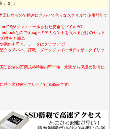
庫： 0 点
0度回転するので用途に合わせて色々なスタイルで使用可能で
romeOSがインストールされた安全モバイルPC
romebookなのでGoogleのアカウントを入れるだけのセット
プ!共有も簡単
や動作も早く、データはクラウドで!
.6型タッチパネル搭載、ダークグレイのボディがスタイリッ
国防総省の軍用規格準拠の堅牢性、水滴から保護の防滴仕
に持ち運び使っていただける商品です!