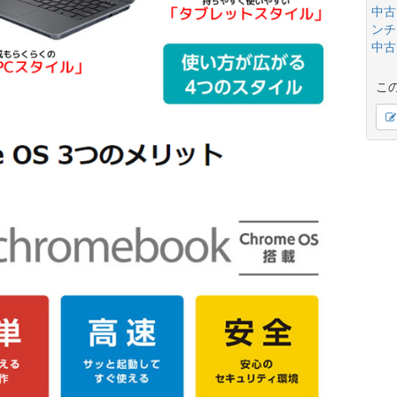
中古
ンチ(
中古
こ