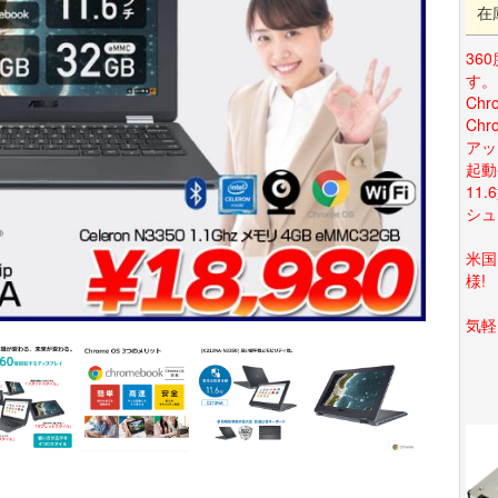
在
36
す。
Ch
Ch
アッ
起動
11
シュ
米国
様!
気軽