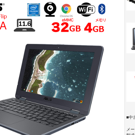
■中
メー
型式: