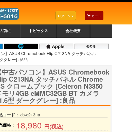
ログイン
カート
の前に
トピックス
会社概要
ナノゾーンコーティングについて
カラーリングパソコンについて
トラブルシューティング
お得なクーポンについて
パソコンの選び方
レッツノート紹介
トピックス一覧
デスクトップパソコンの選
ゲーミングパソコンの選び
ノートパソコンの選び方
CPUの種類や選び方
NXシリーズ特集
AXシリーズ特集
SXシリーズ特集
Macの選び方
Windows編
Mac編
w
w
w
び方
方
ASUS Chromebook Flip C213NA タッチパネル
ダークグレー] :良品
【中古パソコン】ASUS Chromebook
lip C213NA タッチパネル Chrome
S クロームブック [Celeron N3350
モリ4GB eMMC32GB BT カメラ
1.6型 ダークグレー] :良品
品コード：
cb-c213na
18,980
売価格：
円(税込)