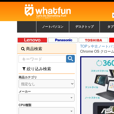
中古パソコン販売のワットファン
ノートパソコン
デスクトップ
タブ
中古ノートパソコン一覧
新品ノートパソコン一
カラーリングパソコン
おまかせフルセット
メーカーで選ぶ
HPヒューレットパ
Fujitsu 富士通
Lenovo レノボ
SONY ソニー
Toshiba 東芝
DELL デル
メーカーで選ぶ
Panasonic
NEC
HPヒュ
Leno
Fuji
中古タ
DEL
メーカ
Ap
N
中古デスクトップ一覧
新品デスクトップ一
ゲーミングパソコン
トレーディングパソ
パソコン
覧
ッカード
ッ
TOP
中古ノートパ
商品検索
コン
覧
Chrome OS クローム
絞り込み検索
商品カテゴリ
メーカー
CPU種類