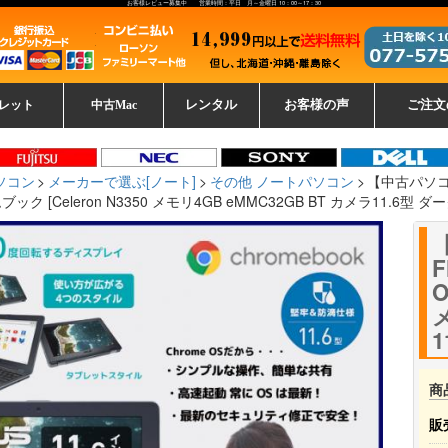
お客様レビュー募集中 営業時間：平日 月～金曜日 10：00～17：30
レット
中古Mac
レンタル
お客様の声
ご注文
ーレットパ
vo レノボ
tsu 富士通
ブレット一覧
L デル
ーで選ぶ
ple
EC
Fujitsu 富士通
Lenovo レノボ
中古MacBook Pro
中古MacBook Air
Toshiba 東芝
中古Mac Studio
中古MacBook
中古Mac mini
中古Mac Pro
中古Apple一覧
Microsoft
中古iMac
中古iPad
Apple
NEC
HP
iPad
カード
ソコン
メーカーで選ぶ[ノート]
その他 ノートパソコン
【中古パソコン】
ブック [Celeron N3350 メモリ4GB eMMC32GB BT カメラ11.6型 
F
O
メ
1
商
販