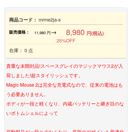
商品コード：
mrme2ja-s
8,980
→
販売価格：
11,980
円
円(税込)
25%OFF
在庫： 0 点
貴重な未開封品!スペースグレイのマジックマウス2が入
荷しました!超スタイリッシュです。
Magic Mouse 2は完全な充電式なので、従来の電池はも
う必要ありません。
ボディが一段と軽くなり、内蔵バッテリーと継ぎ目のな
いボトムシェルによって
可動部品が一段と少なくなり、底面のデザインも最適化