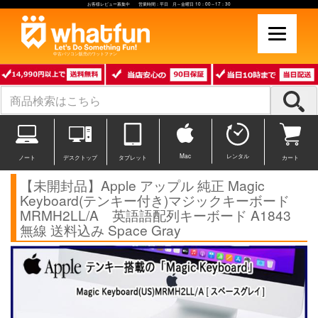
お客様レビュー募集中 営業時間：平日 月～金曜日 10：00～17：30
中古パソコン販売のワットファン
Mac
レンタル
ノート
デスクトップ
タブレット
カート
【未開封品】Apple アップル 純正 Magic
Keyboard(テンキー付き)マジックキーボード
MRMH2LL/A 英語語配列キーボード A1843
無線 送料込み Space Gray