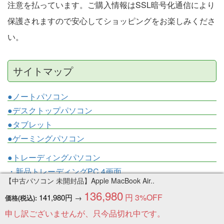
注意を払っています。ご購入情報はSSL暗号化通信により
保護されますので安心してショッピングをお楽しみくださ
い。
サイトマップ
●ノートパソコン
●デスクトップパソコン
●タブレット
●ゲーミングパソコン
●トレーディングパソコン
・新品トレーディングPC 4画面
【中古パソコン 未開封品】Apple MacBook Air..
・新品トレーディングPC 6画面
136,980
円
3%OFF
141,980円
→
・新品トレーディングPC 8画面
価格(税込):
・中古トレーディングPC 3画面
申し訳ございませんが、只今品切れ中です。