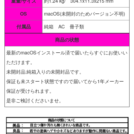
重量/サイズ
約1.24 kg/ 304.1x11.3x215 mm
OS
macOS(未開封のためバージョン不明)
付属品
純箱 AC 冊子類
商品の状態
最新のmacOSインストール済で届いたらすぐにお使いい
ただけます。
未開封品:純箱入りの未開封品です。
保証も未スタート状態ですので届いてから1年メーカー
保証が受けられます。
是非ご検討くださいませ。