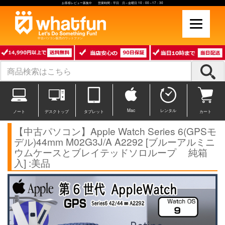
お客様レビュー募集中 営業時間：平日 月～金曜日 10：00～17：30
中古パソコン販売のワットファン
Mac
レンタル
ノート
デスクトップ
タブレット
カート
【中古パソコン】Apple Watch Series 6(GPSモ
デル)44mm M02G3J/A A2292 [ブルーアルミニ
ウムケースとブレイテッドソロループ 純箱
入] :美品