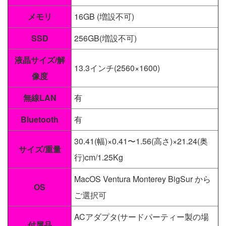
メモリ
16GB (増設不可)
SSD
256GB(増設不可)
液晶サイズ/解
13.3インチ(2560×1600)
像度
無線LAN
有
Bluetooth
有
30.41(幅)×0.41〜1.56(高さ)×21.24(奥
サイズ/重量
行)cm/1.25Kg
MacOS Ventura Monterey BigSur から
OS
ご選択可
ACアダプタ(サードパーティー製の場
付属品