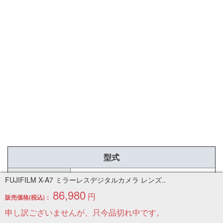
型式
FUJIFILM X-A7 / XC15-45mmF3.5-5.6
FUJIFILM X-A7 ミラーレスデジタルカメラ レンズ..
86,980
型式
OIS PZ (キャメル)ミラーレスデジタル
円
販売価格(税込)：
カメラ/レンズキット
申し訳ございませんが、只今品切れ中です。