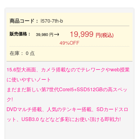
商品コード：
l570-7th-b
19,999
→
販売価格：
39,980
円
円(税込)
49%OFF
在庫： 0 点
15.6型大画面、カメラ搭載なのでテレワークやweb授業
に使いやすいノート
まだまだ新しい第7世代Corei5+SSD512GBの高スペッ
ク!
DVDマルチ搭載、人気のテンキー搭載、SDカードスロ
ット、USB3.0 などなど多彩にお使い頂ける即戦力!