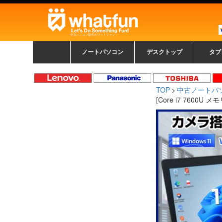
中古パソコン販売のワットファン
ノートパソコン
デスクトップ
タブ
中古ノートパソコン一覧
新品ノートパソコン一
カラーリングパソコン
おまかせフルセット
メーカーで選ぶ
HPヒューレットパ
Fujitsu 富士通
Lenovo レノボ
SONY ソニー
Toshiba 東芝
DELL デル
メーカーで選ぶ
Panasonic
NEC
HPヒュ
Leno
Fuji
中古タ
DEL
メーカ
Ap
N
中古デスクトップ一覧
新品デスクトップ一
ゲーミングパソコン
トレーディングパソ
パソコン
覧
ッカード
ッ
TOP
中古ノートパ
コン
覧
[Core i7 7600U 