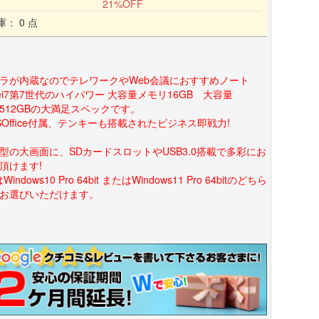
21%OFF
庫： 0 点
ラが内蔵なのでテレワークやWeb会議におすすめノート
rei7第7世代のハイパワー 大容量メモリ16GB 大容量
D512GBの大満足スペックです。
SOffice付属、テンキーも搭載されたビジネス即戦力!
.6型の大画面に、SDカードスロットやUSB3.0搭載で多彩にお
頂けます!
Windows10 Pro 64bit またはWindows11 Pro 64bitのどちら
お選びいただけます。