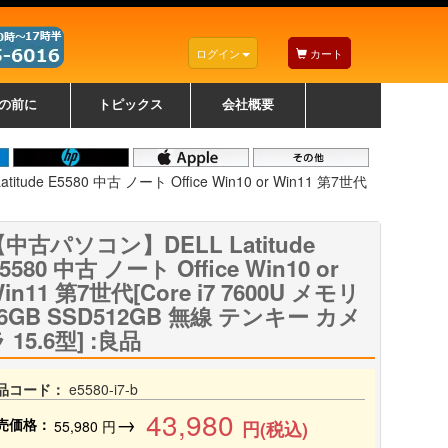
ログイン
カート
の前に
トピックス
会社概要
ナノゾーンコーティングについて
カラーリングパソコンについて
トラブルシューティング
お得なクーポンについて
パソコンの選び方
レッツノート紹介
トピックス一覧
デスクトップパソコンの選
ゲーミングパソコンの選び
ノートパソコンの選び方
CPUの種類や選び方
NXシリーズ特集
AXシリーズ特集
SXシリーズ特集
Macの選び方
Windows編
Mac編
w
w
w
び方
方
ude E5580 中古 ノート Office Win10 or Win11 第7世代
中古パソコン】DELL Latitude
5580 中古 ノート Office Win10 or
in11 第7世代[Core i7 7600U メモリ
6GB SSD512GB 無線 テンキー カメ
 15.6型] :良品
品コード：
e5580-i7-b
43,980
→
売価格：
55,980
円
円(税込)