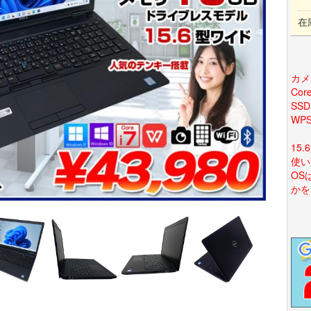
在
カメ
Co
SS
WP
15
使い
OSは
かを