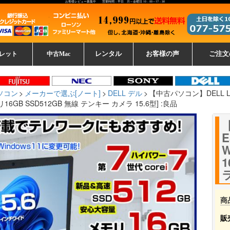
お客様レビュー募集中 営業時間：平日 月～金曜日 10：00～17：30
レット
中古Mac
レンタル
お客様の声
ご注文
ーレットパ
vo レノボ
tsu 富士通
ブレット一覧
L デル
ーで選ぶ
ple
EC
Fujitsu 富士通
Lenovo レノボ
中古MacBook Pro
中古MacBook Air
Toshiba 東芝
中古Mac Studio
中古MacBook
中古Mac mini
中古Mac Pro
中古Apple一覧
Microsoft
中古iMac
中古iPad
Apple
NEC
HP
iPad
カード
ソコン
メーカーで選ぶ[ノート]
DELL デル
【中古パソコン】DELL Latit
メモリ16GB SSD512GB 無線 テンキー カメラ 15.6型] :良品
【
E
W
1
ラ
商
販