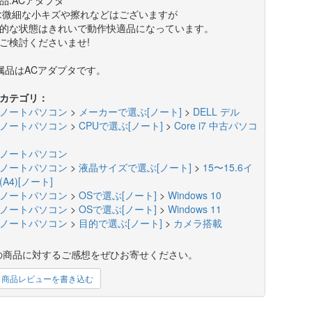
:微細な小キズや擦れなどはございますが
的な状態はきれいで動作快適品になっています。
ご検討くださいませ!
属品はACアダプタです。
カテゴリ：
ノートパソコン
>
メーカーで選ぶ[ノート]
>
DELL デル
ノートパソコン
>
CPUで選ぶ[ノート]
>
Core i7 中古パソコ
ノートパソコン
ノートパソコン
>
液晶サイズで選ぶ[ノート]
>
15〜15.6イ
A4)[ノート]
ノートパソコン
>
OSで選ぶ[ノート]
>
Windows 10
ノートパソコン
>
OSで選ぶ[ノート]
>
Windows 11
ノートパソコン
>
目的で選ぶ[ノート]
>
カメラ搭載
の商品に対するご感想をぜひお寄せください。
商品レビューを書き込む