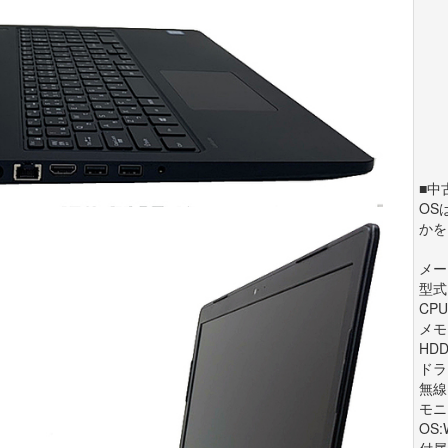
■中
OSは
かを
メーカ
型式:
CPU:
メモリ
HDD
ドラ
無線
モニ
OS:
付属