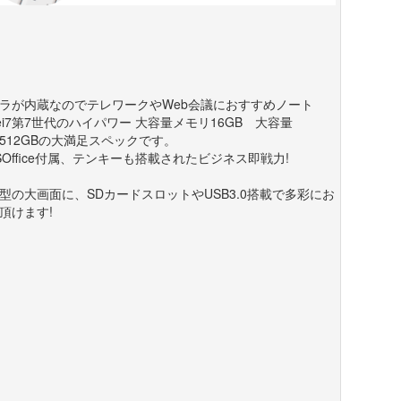
ラが内蔵なのでテレワークやWeb会議におすすめノート
rei7第7世代のハイパワー 大容量メモリ16GB 大容量
D512GBの大満足スペックです。
SOffice付属、テンキーも搭載されたビジネス即戦力!
.6型の大画面に、SDカードスロットやUSB3.0搭載で多彩にお
頂けます!