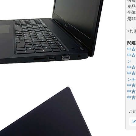
良品
全体
是非
※付
関連
中古
中古
ン
中古
中古
ンチ(
中古
中古
中古
こ