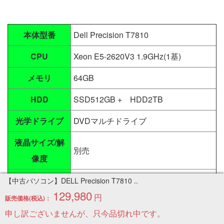
本体型番
Dell Precision T7810
CPU
Xeon E5-2620V3 1.9GHz(1基)
メモリ
64GB
HDD
SSD512GB + HDD2TB
光学ドライブ
DVDマルチドライブ
液晶サイズ/解
別売
像度
無線LAN
なし
【中古パソコン】DELL Precision T7810 ..
129,980
円
販売価格(税込)：
Windows10 Pro 64bit インストール済
OS
申し訳ございませんが、只今品切れ中です。
み