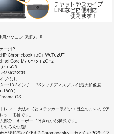
使用パソコン 保証3ヵ月
カー:HP
HP Chromebook 13G1 W0T02UT
Intel Core M7 6Y75 1.2GHz
: 16GB
:eMMC32GB
イブ:なし
ター:13.3インチ IPSタッチディスプレイ(最大解像度
0×1800 )
Chrome OS
トレット:天板キズとステッカー痕が少々目立ちますのでア
レット価格です。
ム部分、キーボードはきれいな状態です。
もちろん快適!
ホと違和感なく使えるChromebookをこれからのPCライフ