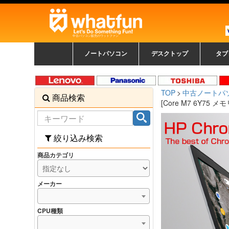
中古パソコン販売のワットファン
ノートパソコン
デスクトップ
タブ
中古ノートパソコン一覧
新品ノートパソコン一
カラーリングパソコン
おまかせフルセット
メーカーで選ぶ
HPヒューレットパ
Fujitsu 富士通
Lenovo レノボ
SONY ソニー
Toshiba 東芝
DELL デル
メーカーで選ぶ
Panasonic
NEC
HPヒュ
Leno
Fuji
中古タ
DEL
メーカ
Ap
N
中古デスクトップ一覧
新品デスクトップ一
ゲーミングパソコン
トレーディングパソ
パソコン
覧
ッカード
ッ
TOP
中古ノートパ
商品検索
コン
覧
[Core M7 6Y75 
絞り込み検索
商品カテゴリ
メーカー
CPU種類