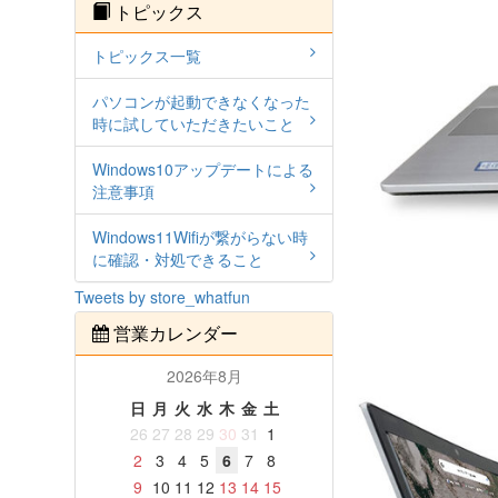
トピックス
トピックス一覧
パソコンが起動できなくなった
時に試していただきたいこと
Windows10アップデートによる
注意事項
Windows11Wifiが繋がらない時
に確認・対処できること
Tweets by store_whatfun
営業カレンダー
2026年8月
日
月
火
水
木
金
土
26
27
28
29
30
31
1
2
3
4
5
6
7
8
9
10
11
12
13
14
15