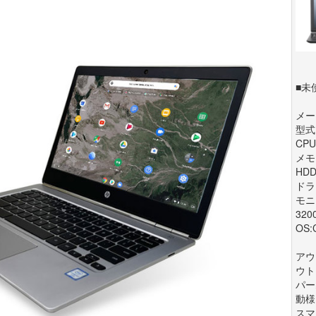
■未
メー
型式:
CPU:
メモリ
HDD
ドラ
モニ
320
OS:
アウ
ウト
パー
動様
スマ