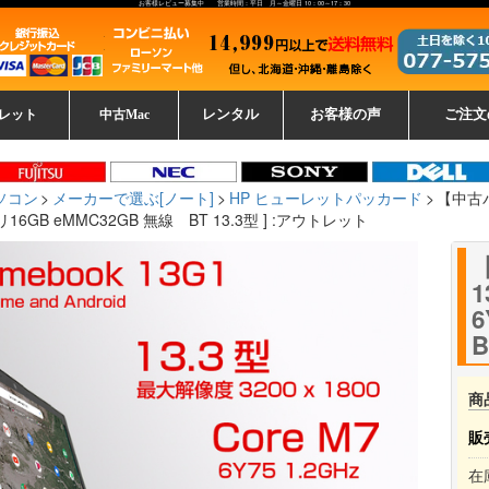
お客様レビュー募集中 営業時間：平日 月～金曜日 10：00～17：30
レット
中古Mac
レンタル
お客様の声
ご注文
ーレットパ
vo レノボ
tsu 富士通
ブレット一覧
L デル
ーで選ぶ
ple
EC
Fujitsu 富士通
Lenovo レノボ
中古MacBook Pro
中古MacBook Air
Toshiba 東芝
中古Mac Studio
中古MacBook
中古Mac mini
中古Mac Pro
中古Apple一覧
Microsoft
中古iMac
中古iPad
Apple
NEC
HP
iPad
カード
ソコン
メーカーで選ぶ[ノート]
HP ヒューレットパッカード
【中古パソ
メモリ16GB eMMC32GB 無線 BT 13.3型 ] :アウトレット
1
6
B
商
販
在