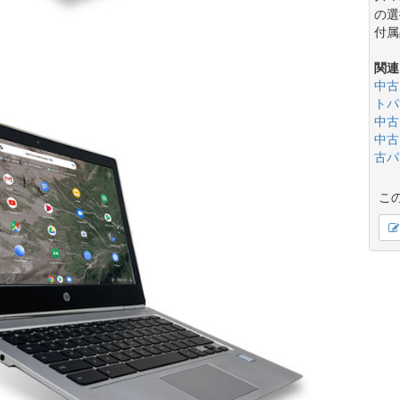
の選
付属
関連
中古
トパ
中古
中古
古パ
こ