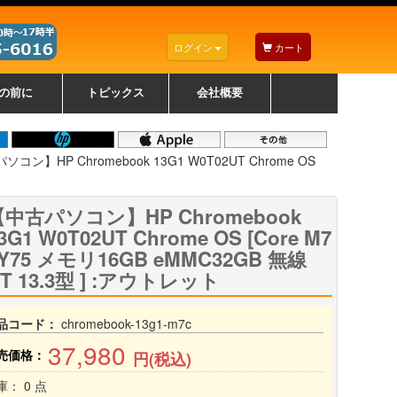
ログイン
カート
の前に
トピックス
会社概要
ナノゾーンコーティングについて
カラーリングパソコンについて
トラブルシューティング
お得なクーポンについて
パソコンの選び方
レッツノート紹介
トピックス一覧
デスクトップパソコンの選
ゲーミングパソコンの選び
ノートパソコンの選び方
CPUの種類や選び方
NXシリーズ特集
AXシリーズ特集
SXシリーズ特集
Macの選び方
Windows編
Mac編
w
w
w
び方
方
コン】HP Chromebook 13G1 W0T02UT Chrome OS
【中古パソコン】HP Chromebook
3G1 W0T02UT Chrome OS [Core M7
Y75 メモリ16GB eMMC32GB 無線
T 13.3型 ] :アウトレット
品コード：
chromebook-13g1-m7c
37,980
売価格：
円(税込)
庫： 0 点