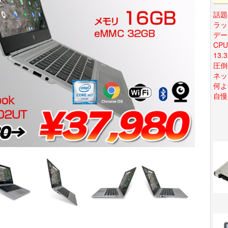
話題
ラッ
デー
CP
13
圧倒
ネッ
何よ
自慢