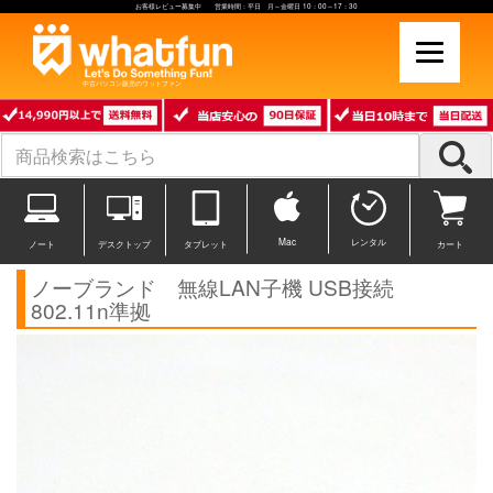
お客様レビュー募集中 営業時間：平日 月～金曜日 10：00～17：30
中古パソコン販売のワットファン
Mac
レンタル
ノート
デスクトップ
タブレット
カート
ノーブランド 無線LAN子機 USB接続
802.11n準拠