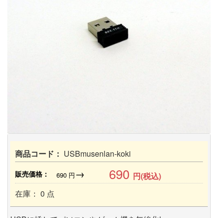
商品コード：
USBmusenlan-koki
690
→
販売価格：
690
円
円(税込)
在庫： 0 点