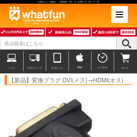
お客様レビュー募集中 営業時間：平日 月～金曜日 10：00～17：30
中古パソコン販売のワットファン
Mac
レンタル
ノート
デスクトップ
タブレット
カート
【新品】変換プラグ DVI(メス)→HDMI(オス)