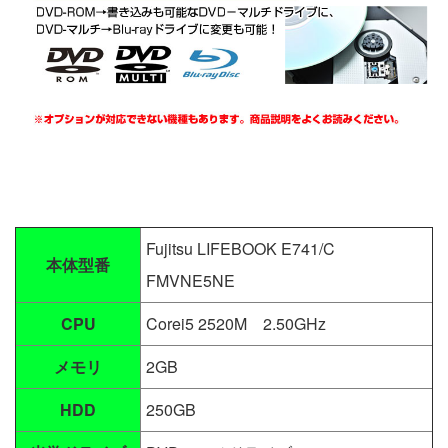
Fujitsu LIFEBOOK E741/C
本体型番
FMVNE5NE
CPU
Corei5 2520M 2.50GHz
メモリ
2GB
HDD
250GB