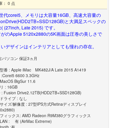
庫： 0 点
世代corei5、メモリは大容量16GB、高速大容量の
sionDrive(HDD2TB+SSD128GB)と大満足スペックの
c( (27inch, Late 2015) です。
がのApple 5120x2880の5K画面は圧巻の美しさで
。
しいデザインはインテリアとしても憧れの存在。
古パソコン 保証3ヵ月
番 : Apple iMac MK482J/A Late 2015 A1419
:Corei5 6600 3.3GHz
MacOS BigSur 11.6
 : 16GB
 : Fusion Drive2.12TB(HDD2TB+SSD128GB)
ドライブ : なし
サイズ/解像度 : 27型IPS方式Retinaディスプレイ
20x2880)
フィックス: AMD Radeon R9M380グラフィックス
AN : 有 (AirMac Extreme)
tooth :有