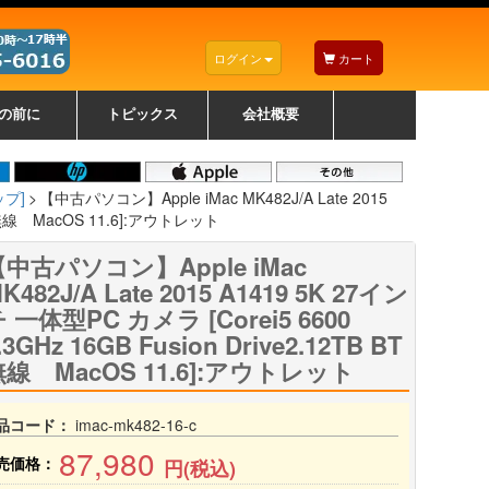
ログイン
カート
の前に
トピックス
会社概要
ナノゾーンコーティングについて
カラーリングパソコンについて
トラブルシューティング
お得なクーポンについて
パソコンの選び方
レッツノート紹介
トピックス一覧
デスクトップパソコンの選
ゲーミングパソコンの選び
ノートパソコンの選び方
CPUの種類や選び方
NXシリーズ特集
AXシリーズ特集
SXシリーズ特集
Macの選び方
Windows編
Mac編
w
w
w
び方
方
ップ]
【中古パソコン】Apple iMac MK482J/A Late 2015
BT 無線 MacOS 11.6]:アウトレット
【中古パソコン】Apple iMac
K482J/A Late 2015 A1419 5K 27イン
 一体型PC カメラ [Corei5 6600
.3GHz 16GB Fusion Drive2.12TB BT
線 MacOS 11.6]:アウトレット
品コード：
imac-mk482-16-c
87,980
売価格：
円(税込)