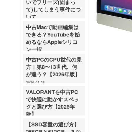
いでフリーズ(固まっ
て)してしまう事件につ
いて
2026-07-11
中古Macで動画編集は
できる？YouTubeを始
めるならAppleシリコ
ン一択
2026-06-22
中古PCのCPU世代の見
方｜第8〜13世代、何
が違う？【2026年版】
2026-05-28
VALORANTを中古PC
で快適に動かすスペッ
クと選び方【2026年
版】
2026-05-21
【SSD容量の選び方】
256GBと512GB、あな