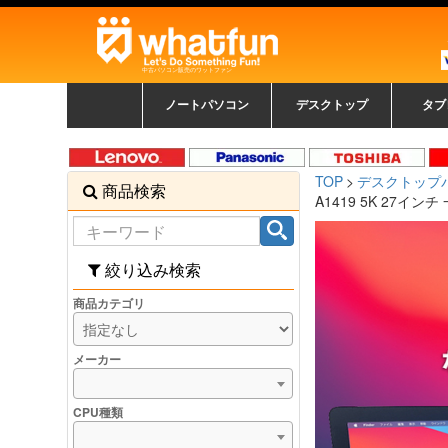
中古パソコン販売のワットファン
ノートパソコン
デスクトップ
タブ
中古ノートパソコン一覧
新品ノートパソコン一
カラーリングパソコン
おまかせフルセット
メーカーで選ぶ
HPヒューレットパ
Fujitsu 富士通
Lenovo レノボ
SONY ソニー
Toshiba 東芝
DELL デル
メーカーで選ぶ
Panasonic
NEC
HPヒュ
Leno
Fuji
中古タ
DEL
メーカ
Ap
N
中古デスクトップ一覧
新品デスクトップ一
ゲーミングパソコン
トレーディングパソ
パソコン
覧
ッカード
ッ
TOP
デスクトップ
商品検索
コン
覧
A1419 5K 27インチ 
絞り込み検索
商品カテゴリ
メーカー
CPU種類