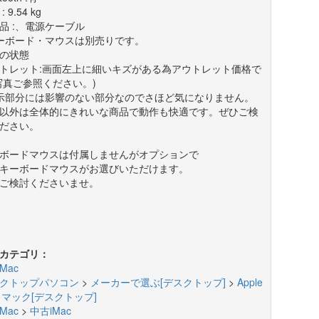
 9.54 kg
品 :、電源ケーブル
ーボード・マウスは別売りです。
の状態
トレット:画面左上に細いキズがある為アウトレット価格で
写真ご参照ください。)
示部分には影響のない部分なのでさほど気になりません。
以外は全体的にきれいな商品で動作も快適です。ぜひご検
ださい。
ボードマウスは付属しませんがオプションで
キーボードマウスがお選びいただけます。
ご検討くださいませ。
カテゴリ：
Mac
クトップパソコン
>
メーカーで選ぶ[デスクトップ]
>
Apple
c マック[デスクトップ]
Mac
>
中古iMac