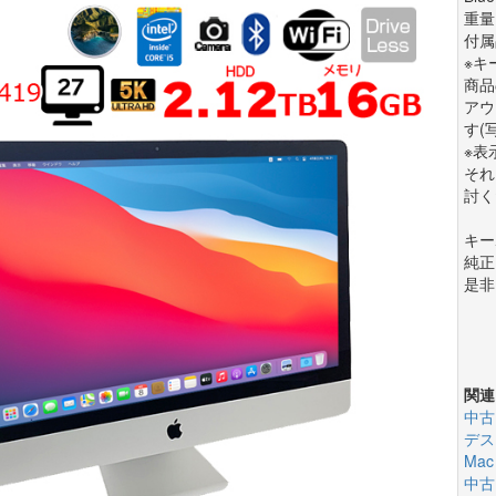
重量 :
付属
※キ
商品
アウ
す(
※表
それ
討く
キー
純正
是非
関連
中古
デス
Ma
中古