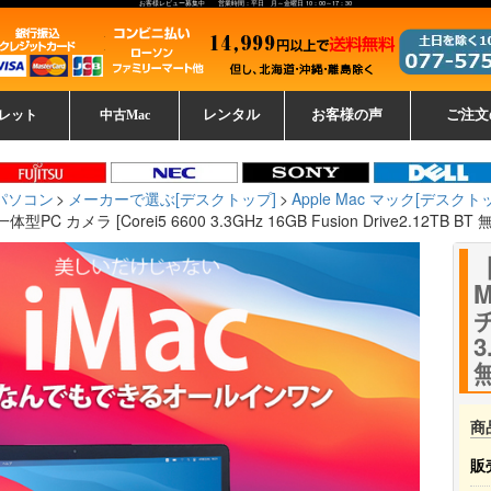
お客様レビュー募集中 営業時間：平日 月～金曜日 10：00～17：30
レット
中古Mac
レンタル
お客様の声
ご注文
ーレットパ
vo レノボ
tsu 富士通
ブレット一覧
L デル
ーで選ぶ
ple
EC
Fujitsu 富士通
Lenovo レノボ
中古MacBook Pro
中古MacBook Air
Toshiba 東芝
中古Mac Studio
中古MacBook
中古Mac mini
中古Mac Pro
中古Apple一覧
Microsoft
中古iMac
中古iPad
Apple
NEC
HP
iPad
カード
パソコン
メーカーで選ぶ[デスクトップ]
Apple Mac マック[デスクト
一体型PC カメラ [Corei5 6600 3.3GHz 16GB Fusion Drive2.12TB 
M
チ
3
無
商
販