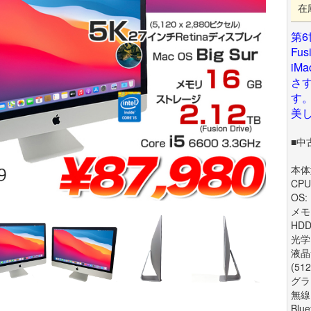
在
第6
Fu
iMa
さす
す
美
■中
本体型
CPU 
OS: 
メモリ
HDD
光学
液晶
(51
グラ
無線L
Blue