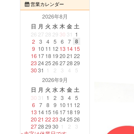
営業カレンダー
2026年8月
日
月
火
水
木
金
土
26
27
28
29
30
31
1
2
3
4
5
6
7
8
9
10
11
12
13
14
15
16
17
18
19
20
21
22
23
24
25
26
27
28
29
30
31
1
2
3
4
5
2026年9月
日
月
火
水
木
金
土
30
31
1
2
3
4
5
6
7
8
9
10
11
12
13
14
15
16
17
18
19
20
21
22
23
24
25
26
27
28
29
30
1
2
3
※赤字は休業日です