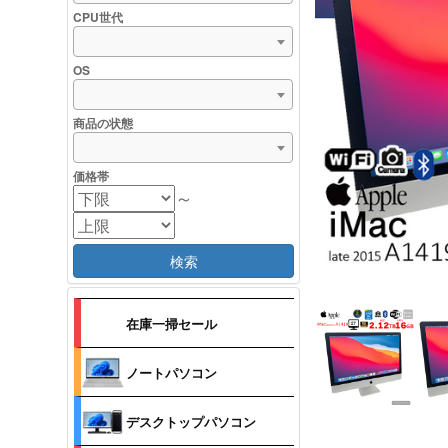
CPU世代
OS
商品の状態
価格帯
～
検索
在庫一掃セール
ノートパソコン
デスクトップパソコン