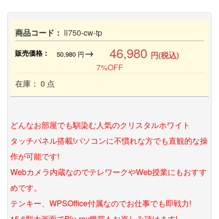
商品コード：
ll750-cw-tp
46,980
→
販売価格：
50,980
円
円(税込)
7%OFF
在庫： 0 点
どんなお部屋でも馴染む人気のクリスタルホワイト
タッチパネル搭載!パソコンに不慣れな方でも直観的な操
作が可能です!
Webカメラ内蔵なのでテレワークやWeb授業にもおすす
めです。
テンキー、WPSOffice付属なのでお仕事でも即戦力!
15.6型大画面でBlu-ray鑑賞もお楽しみ頂けます!