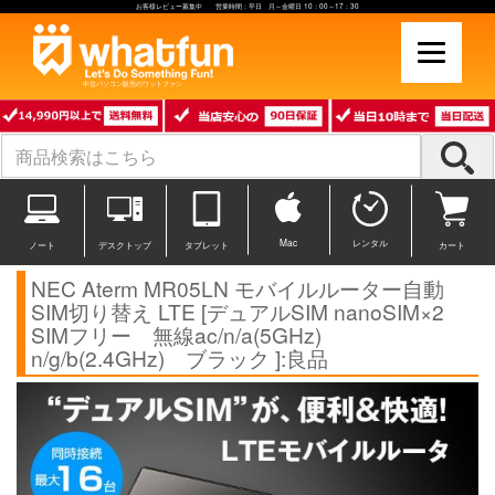
お客様レビュー募集中 営業時間：平日 月～金曜日 10：00～17：30
中古パソコン販売のワットファン
Mac
レンタル
ノート
デスクトップ
タブレット
カート
NEC Aterm MR05LN モバイルルーター自動
SIM切り替え LTE [デュアルSIM nanoSIM×2
SIMフリー 無線ac/n/a(5GHz)
n/g/b(2.4GHz) ブラック ]:良品