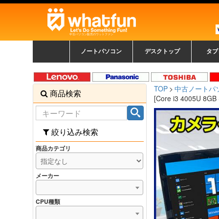
中古パソコン販売のワットファン
ノートパソコン
デスクトップ
タブ
中古ノートパソコン一覧
新品ノートパソコン一
カラーリングパソコン
おまかせフルセット
メーカーで選ぶ
HPヒューレットパ
Fujitsu 富士通
Lenovo レノボ
SONY ソニー
Toshiba 東芝
DELL デル
メーカーで選ぶ
Panasonic
NEC
HPヒュ
Leno
Fuji
中古タ
DEL
メーカ
Ap
N
中古デスクトップ一覧
新品デスクトップ一
ゲーミングパソコン
トレーディングパソ
パソコン
覧
ッカード
ッ
TOP
中古ノートパ
商品検索
コン
覧
[Core i3 4005U 
絞り込み検索
商品カテゴリ
メーカー
CPU種類