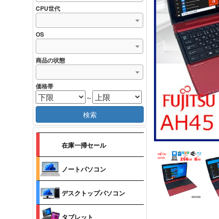
CPU世代
OS
商品の状態
価格帯
～
検索
在庫一掃セール
ノートパソコン
デスクトップパソコン
タブレット