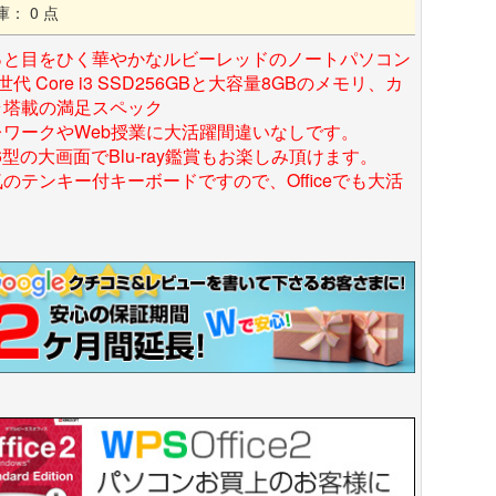
庫： 0 点
っと目をひく華やかなルビーレッドのノートパソコン
世代 Core i3 SSD256GBと大容量8GBのメモリ、カ
ラ塔載の満足スペック
レワークやWeb授業に大活躍間違いなしです。
.6型の大画面でBlu-ray鑑賞もお楽しみ頂けます。
のテンキー付キーボードですので、Officeでも大活