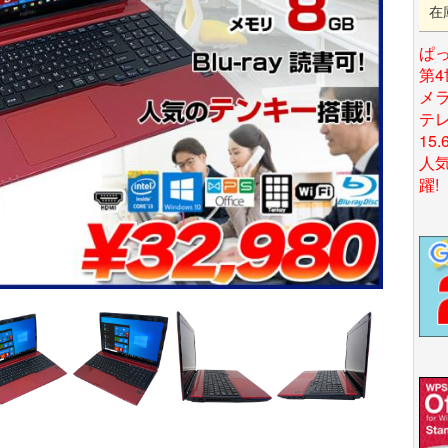
在
ぱ
第4
メ
テ
15
人気
躍!