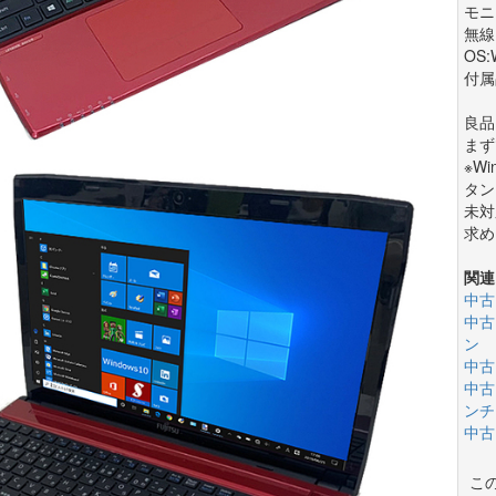
モニ
無線
OS:
付属
良品
まず
※W
タン
未対
求め
関連
中古
中古
ン
中古
中古
ンチ(
中古
こ