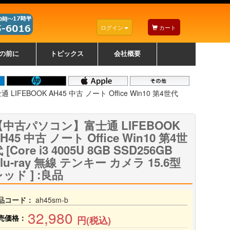
ログイン
カート
の前に
トピックス
会社概要
ナノゾーンコーティングについて
カラーリングパソコンについて
トラブルシューティング
お得なクーポンについて
パソコンの選び方
レッツノート紹介
トピックス一覧
デスクトップパソコンの選
ゲーミングパソコンの選び
ノートパソコンの選び方
CPUの種類や選び方
NXシリーズ特集
AXシリーズ特集
SXシリーズ特集
Macの選び方
Windows編
Mac編
w
w
w
び方
方
FEBOOK AH45 中古 ノート Office Win10 第4世代
【中古パソコン】富士通 LIFEBOOK
H45 中古 ノート Office Win10 第4世
 [Core i3 4005U 8GB SSD256GB
lu-ray 無線 テンキー カメラ 15.6型
ッド ] :良品
品コード：
ah45sm-b
32,980
売価格：
円(税込)