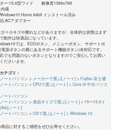
ター:15.6型ワイド 解像度1366x768
:内蔵
Windows10 Home 64bit インストール済み
品:ACアダプター
:少々小キズや擦れなどがありますが、全体的な状態はまず
で動作は快適品になっています。
indows10では、ECOボタン、メニューボタン、サポートボ
(電源ボタンの横にあるサポート機能ボタン)未対応です。
応でも問題のないボタンとなりますのでご安心してお買い
くださいませ。
カテゴリ：
ノートパソコン
>
メーカーで選ぶ[ノート]
>
Fujitsu 富士通
ノートパソコン
>
CPUで選ぶ[ノート]
>
Core i3 中古パソコ
ノートパソコン
ノートパソコン
>
液晶サイズで選ぶ[ノート]
>
15〜15.6イ
A4)[ノート]
ノートパソコン
>
OSで選ぶ[ノート]
>
Windows 10
の商品に対するご感想をぜひお寄せください。