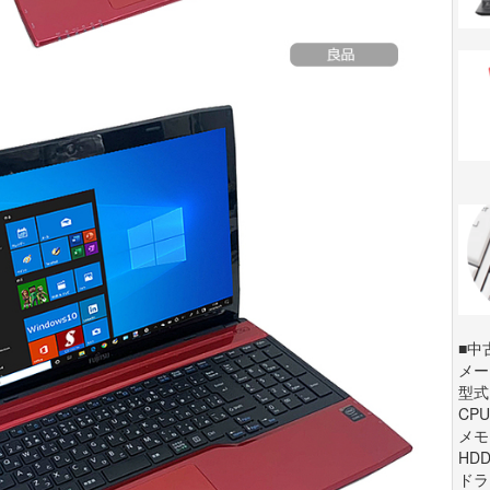
■中
メーカ
型式:
CPU
メモリ
HDD
ドライ