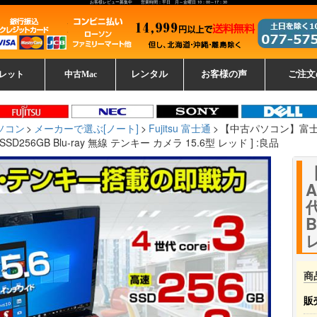
お客様レビュー募集中 営業時間：平日 月～金曜日 10：00～17：30
レット
中古Mac
レンタル
お客様の声
ご注文
ーレットパ
vo レノボ
tsu 富士通
ブレット一覧
L デル
ーで選ぶ
ple
EC
Fujitsu 富士通
Lenovo レノボ
中古MacBook Pro
中古MacBook Air
Toshiba 東芝
中古Mac Studio
中古MacBook
中古Mac mini
中古Mac Pro
中古Apple一覧
Microsoft
中古iMac
中古iPad
Apple
NEC
HP
iPad
カード
ソコン
メーカーで選ぶ[ノート]
Fujitsu 富士通
【中古パソコン】富士通 LI
8GB SSD256GB Blu-ray 無線 テンキー カメラ 15.6型 レッド ] :良品
A
代
B
レ
商
販