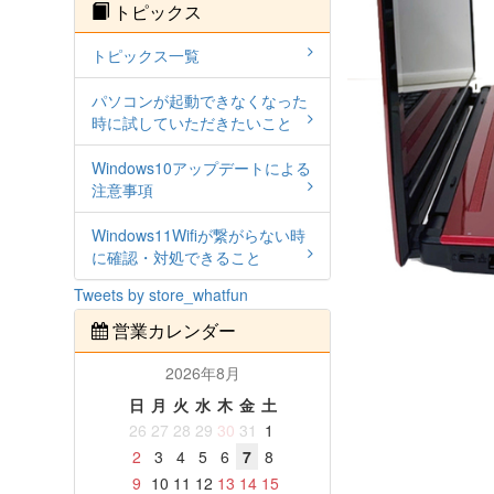
トピックス
トピックス一覧
パソコンが起動できなくなった
時に試していただきたいこと
Windows10アップデートによる
注意事項
Windows11Wifiが繋がらない時
に確認・対処できること
Tweets by store_whatfun
営業カレンダー
2026年8月
日
月
火
水
木
金
土
26
27
28
29
30
31
1
2
3
4
5
6
7
8
9
10
11
12
13
14
15