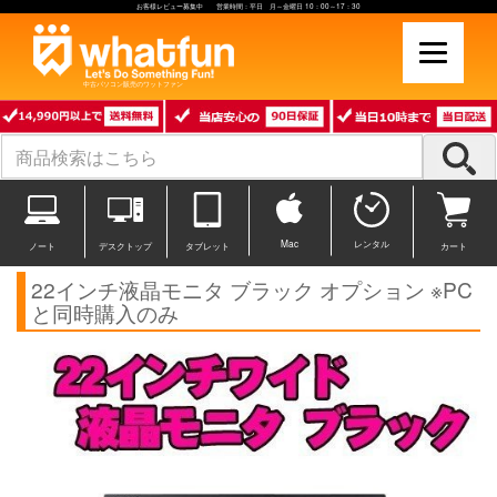
お客様レビュー募集中 営業時間：平日 月～金曜日 10：00～17：30
中古パソコン販売のワットファン
Mac
レンタル
ノート
デスクトップ
タブレット
カート
22インチ液晶モニタ ブラック オプション ※PC
と同時購入のみ