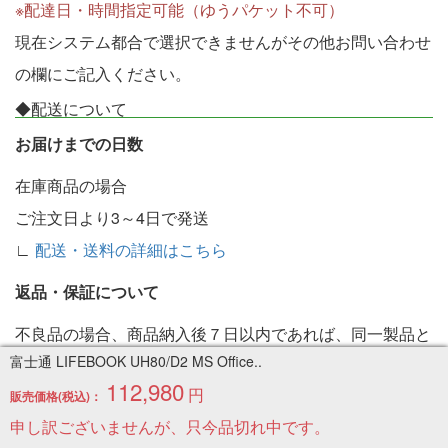
※配達日・時間指定可能（ゆうパケット不可）
現在システム都合で選択できませんがその他お問い合わせ
の欄にご記入ください。
◆配送について
お届けまでの日数
在庫商品の場合
ご注文日より3～4日で発送
∟
配送・送料の詳細はこちら
返品・保証について
不良品の場合、商品納入後７日以内であれば、同一製品と
富士通 LIFEBOOK UH80/D2 MS Office..
交換させて頂きます。在庫が無い場合は返金いたします。
112,980
円
∟
返品・保証の詳細はこちら
販売価格(税込)：
申し訳ございませんが、只今品切れ中です。
◆お問い合わせ