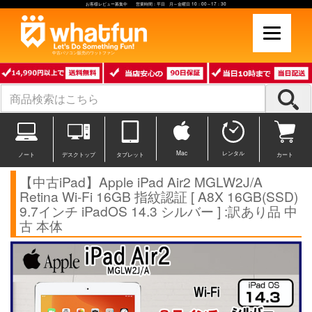
お客様レビュー募集中 営業時間：平日 月～金曜日 10：00～17：30
中古パソコン販売のワットファン
Mac
レンタル
ノート
デスクトップ
タブレット
カート
【中古iPad】Apple iPad Air2 MGLW2J/A
Retina Wi-Fi 16GB 指紋認証 [ A8X 16GB(SSD)
9.7インチ iPadOS 14.3 シルバー ] :訳あり品 中
古 本体