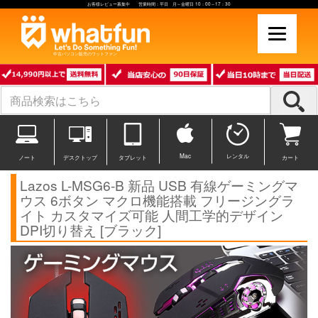
お客様レビュー募集中 営業時間：平日 月～金曜日 10：00～17：30
中古パソコン販売のワットファン
Mac
レンタル
ノート
デスクトップ
タブレット
カート
Lazos L-MSG6-B 新品 USB 有線ゲーミングマ
ウス 6ボタン マクロ機能搭載 フリージングラ
イト カスタマイズ可能 人間工学的デザイン
DPI切り替え [ブラック]