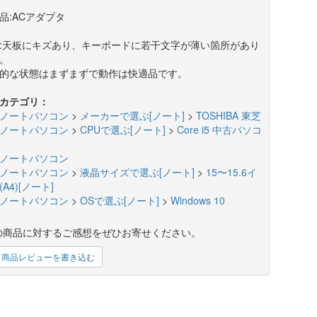
品:ACアダプタ
:天板にキズあり、キーボードに若干文字が薄い箇所があり
。
的な状態はまずまずで動作は快適品です。
カテゴリ：
ノートパソコン
>
メーカーで選ぶ[ノート]
>
TOSHIBA 東芝
ノートパソコン
>
CPUで選ぶ[ノート]
>
Core i5 中古パソコ
ノートパソコン
ノートパソコン
>
液晶サイズで選ぶ[ノート]
>
15〜15.6イ
A4)[ノート]
ノートパソコン
>
OSで選ぶ[ノート]
>
Windows 10
の商品に対するご感想をぜひお寄せください。
商品レビューを書き込む