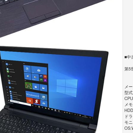
■中
第5
メー
型式:
CPU:
メモリ
HDD
ドラ
モニ
OS:W