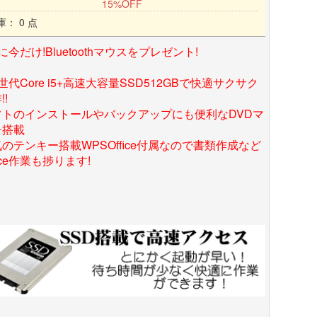
15%OFF
庫： 0 点
に今だけ!Bluetoothマウスをプレゼント!
世代Core i5+高速大容量SSD512GBで快適サクサク
!!
フトのインストールやバックアップにも便利なDVDマ
チ搭載
のテンキー搭載WPSOffice付属なので書類作成など
fice作業も捗ります!