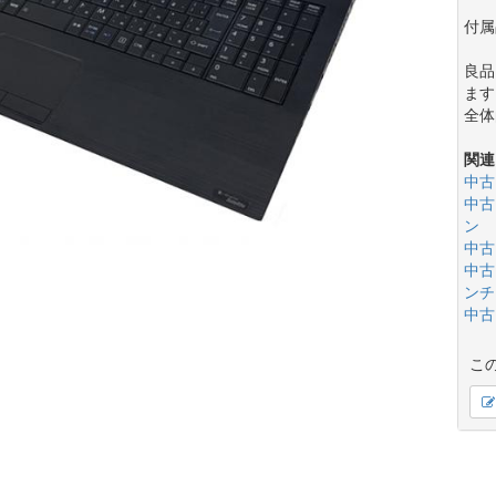
付属
良品
ます
全体
関連
中古
中古
ン
中古
中古
ンチ(
中古
こ