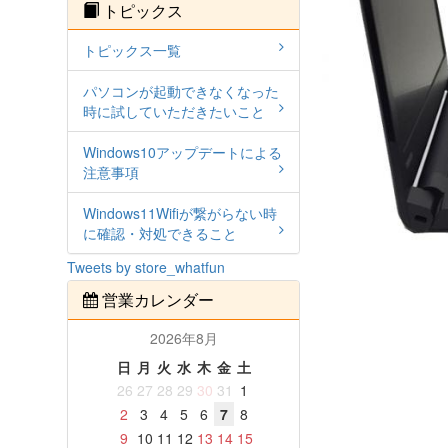
トピックス
トピックス一覧
パソコンが起動できなくなった
時に試していただきたいこと
Windows10アップデートによる
注意事項
Windows11Wifiが繋がらない時
に確認・対処できること
Tweets by store_whatfun
営業カレンダー
2026年8月
日
月
火
水
木
金
土
26
27
28
29
30
31
1
2
3
4
5
6
7
8
9
10
11
12
13
14
15