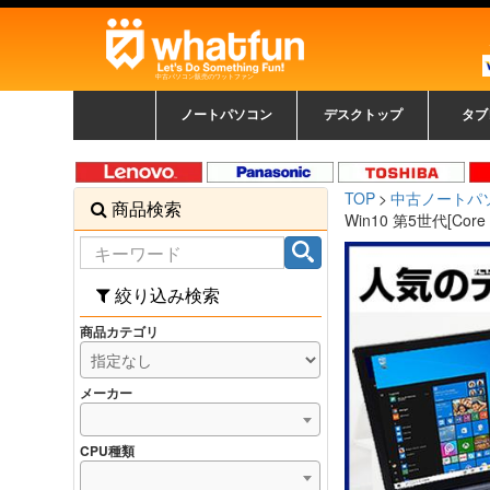
中古パソコン販売のワットファン
ノートパソコン
デスクトップ
タブ
中古ノートパソコン一覧
新品ノートパソコン一
カラーリングパソコン
おまかせフルセット
メーカーで選ぶ
HPヒューレットパ
Fujitsu 富士通
Lenovo レノボ
SONY ソニー
Toshiba 東芝
DELL デル
メーカーで選ぶ
Panasonic
NEC
HPヒュ
Leno
Fuji
中古タ
DEL
メーカ
Ap
N
中古デスクトップ一覧
新品デスクトップ一
ゲーミングパソコン
トレーディングパソ
パソコン
覧
ッカード
ッ
TOP
中古ノートパ
商品検索
コン
覧
Win10 第5世代[Cor
絞り込み検索
商品カテゴリ
メーカー
CPU種類