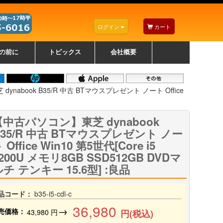
ログイン
カート
の前に
トピックス
会社概要
ナノゾーンコーティングについて
カラーリングパソコンについて
トラブルシューティング
お得なクーポンについて
パソコンの選び方
レッツノート紹介
トピックス一覧
デスクトップパソコンの選
ゲーミングパソコンの選び
ノートパソコンの選び方
CPUの種類や選び方
NXシリーズ特集
AXシリーズ特集
SXシリーズ特集
Macの選び方
Windows編
Mac編
w
w
w
び方
方
nabook B35/R 中古 BTマウスプレゼント ノート Office
【中古パソコン】東芝 dynabook
B35/R 中古 BTマウスプレゼント ノー
 Office Win10 第5世代[Core i5
200U メモリ8GB SSD512GB DVDマ
チ テンキー 15.6型] :良品
品コード：
b35-i5-cdl-c
36,980
→
売価格：
43,980
円
円(税込)