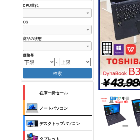
CPU世代
OS
商品の状態
価格帯
～
検索
在庫一掃セール
ノートパソコン
デスクトップパソコン
タブレット