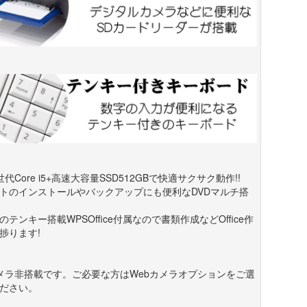
世代Core i5+高速大容量SSD512GBで快適サクサク動作!!
トのインストールやバックアップにも便利なDVDマルチ搭
のテンキー搭載WPSOffice付属なので書類作成などOffice作
捗ります!
メラ非搭載です。ご必要な方はWebカメラオプションをご選
ださい。