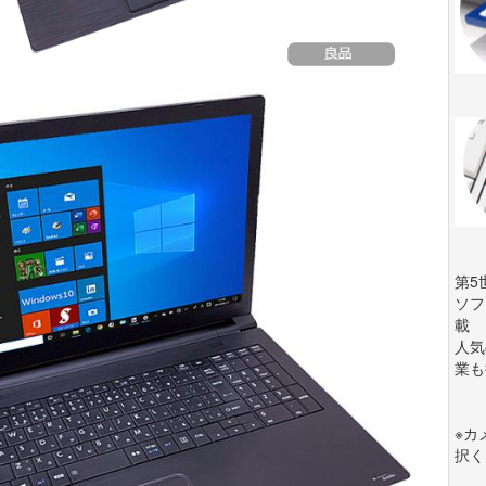
第5
ソフ
載
人気
業も
※カ
択く