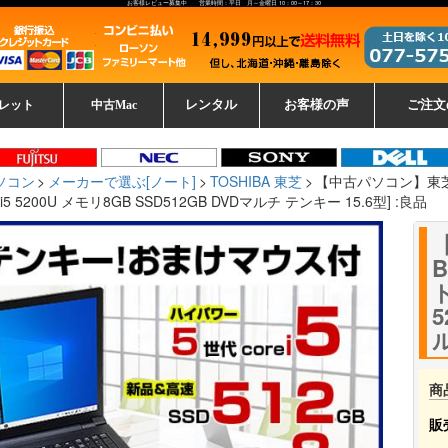
お客様レビュー募集中 営業時間：平日 月～金曜日 10：00～17：30
レット
中古Mac
レンタル
お客様の声
ご注文
ーレットパ
vo レノボ
tsu 富士通
ブレット一覧
L デル
ーで選ぶ
ple
EC
Fujitsu 富士通
Lenovo レノボ
中古MacBook Pro
中古MacBook Air
Toshiba 東芝
中古Mac Studio
中古MacBook
中古Mac mini
中古Mac Pro
中古Apple一覧
Microsoft
中古iMac
中古iPad
Apple
NEC
HP
iPad
カード
ソコン
メーカーで選ぶ[ノート]
TOSHIBA 東芝
【中古パソコン】東芝 dy
e i5 5200U メモリ8GB SSD512GB DVDマルチ テンキー 15.6型] :良品
ト
5
ル
商
販