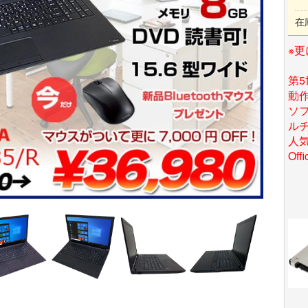
在
※更
第5
動作
ソ
ル
人気
Of