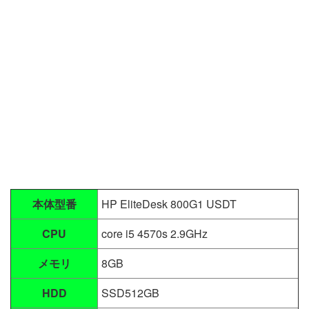
本体型番
HP EliteDesk 800G1 USDT
CPU
core i5 4570s 2.9GHz
メモリ
8GB
HDD
SSD512GB