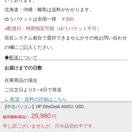
北海道・沖縄・離島は送料がかかります。
ゆうパケットは全国一律
￥300
※配達日・時間指定可能（ゆうパケット不可）
現在システム都合で選択できませんがその他お問い合わせ
の欄にご記入ください。
◆配送について
お届けまでの日数
在庫商品の場合
ご注文日より3～4日で発送
∟
配送・送料の詳細はこちら
【中古パソコン】HP EliteDesk 800G1 USD..
返品・保証について
29,980
円
販売価格(税込)：
不良品の場合、商品納入後７日以内であれば、同一製品と
申し訳ございませんが、只今品切れ中です。