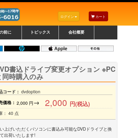
ログイン
カート
の前に
トピックス
会社概要
ナノゾーンコーティングについて
カラーリングパソコンについて
トラブルシューティング
お得なクーポンについて
パソコンの選び方
レッツノート紹介
トピックス一覧
デスクトップパソコンの選
ゲーミングパソコンの選び
ノートパソコンの選び方
CPUの種類や選び方
NXシリーズ特集
AXシリーズ特集
SXシリーズ特集
Macの選び方
Windows編
Mac編
w
w
w
び方
方
DVD書込ドライブ変更オプション ※PC
と同時購入のみ
品コード：
dvdoption
2,000
→
売価格：
2,000
円
円(税込)
庫： 40 点
い上げいただくパソコンに書込み可能なDVDドライブと換
て出荷いたします!