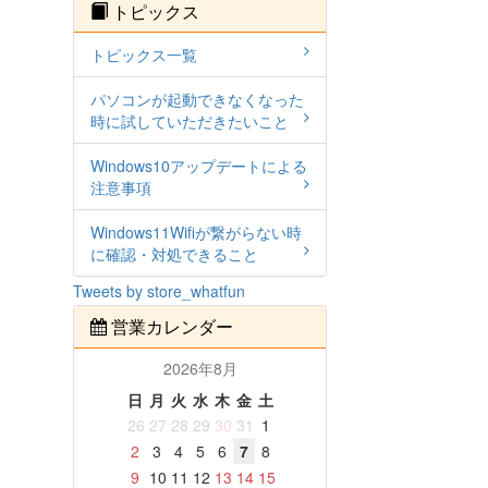
トピックス
トピックス一覧
パソコンが起動できなくなった
時に試していただきたいこと
Windows10アップデートによる
注意事項
Windows11Wifiが繋がらない時
に確認・対処できること
Tweets by store_whatfun
営業カレンダー
2026年8月
日
月
火
水
木
金
土
26
27
28
29
30
31
1
2
3
4
5
6
7
8
9
10
11
12
13
14
15