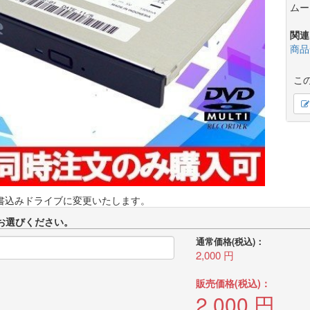
ムー
関連
商品
こ
D書込みドライブに変更いたします。
お選びください。
通常価格(税込)：
2,000
円
販売価格(税込)：
2,000
円