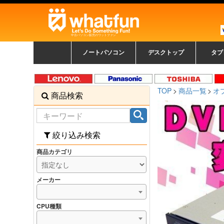
中古パソコン販売のワットファン
ノートパソコン
デスクトップ
タブ
中古ノートパソコン一覧
新品ノートパソコン一
カラーリングパソコン
おまかせフルセット
メーカーで選ぶ
HPヒューレットパ
Fujitsu 富士通
Lenovo レノボ
SONY ソニー
Toshiba 東芝
DELL デル
メーカーで選ぶ
Panasonic
NEC
HPヒュ
Leno
Fuji
中古タ
DEL
メーカ
Ap
N
中古デスクトップ一覧
新品デスクトップ一
ゲーミングパソコン
トレーディングパソ
パソコン
覧
ッカード
ッ
TOP
商品一覧
オ
商品検索
コン
覧
絞り込み検索
商品カテゴリ
メーカー
CPU種類