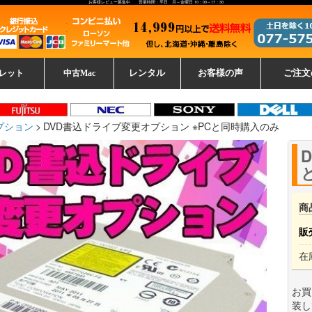
お客様レビュー募集中 営業時間：平日 月～金曜日 10：00～17：30
レット
中古Mac
レンタル
お客様の声
ご注文
ーレットパ
vo レノボ
tsu 富士通
ブレット一覧
L デル
ーで選ぶ
ple
EC
Fujitsu 富士通
Lenovo レノボ
中古MacBook Pro
中古MacBook Air
Toshiba 東芝
中古Mac Studio
中古MacBook
中古Mac mini
中古Mac Pro
中古Apple一覧
Microsoft
中古iMac
中古iPad
Apple
NEC
HP
iPad
カード
プション
DVD書込ドライブ変更オプション ※PCと同時購入のみ
商
販
在
お買
装し