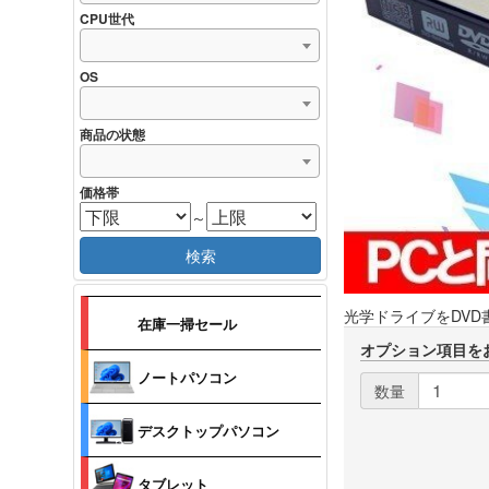
CPU世代
OS
商品の状態
価格帯
～
検索
光学ドライブをDV
在庫一掃セール
オプション項目を
ノートパソコン
数量
デスクトップパソコン
タブレット