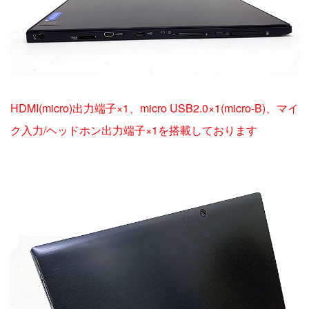
HDMI(micro)出力端子×1、micro USB2.0×1(micro-B)、マイ
ク入力/ヘッドホン出力端子×1を搭載しております