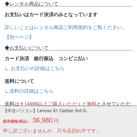
◆レンタル商品について
お支払いはカード決済のみとなっています
詳しいことはレンタル商品ご利用規約をご覧ください。
【別ページ】
◆お支払いについて
カード決済 銀行振込 コンビニ払い
∟
お支払いの詳細はこちら
送料について
∟
送料の詳細はこちら
送料は
￥14999以上ご購入いただくと無料
とさせていただ
【中古パソコン】Lenovo X1 Carbon 3rd G..
いております。
36,980
円
販売価格(税込)：
北海道・沖縄・離島は送料がかかります。
申し訳ございませんが、只今品切れ中です。
ゆうパケットは全国一律
￥300