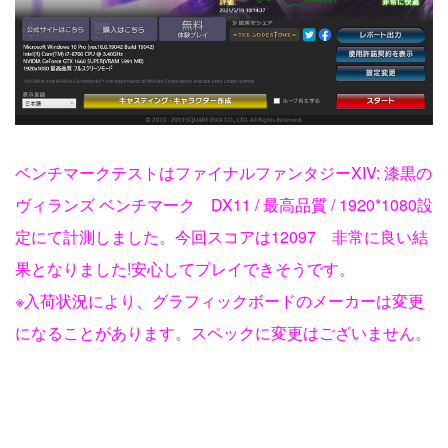
ベンチマークテストはファイナルファンタジーXIV: 漆黒の
ヴィランズ ベンチマーク DX11 / 最高品質 / 1920*1080設
定にて計測しました。今回スコアは12097 非常に良い結
果となりました!安心してプレイできそうです。
※入荷状況により、グラフィックボードのメーカーは変更
になることがあります。スペックに変更はございません。