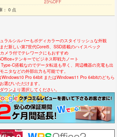
23%OFF
庫： 0 点
ュラルシルバーもボディカラーのスタイリッシュな外観
まだ新しい第7世代Corei5、SSD搭載のハイスペック
bカメラ付でテレワークにもおすすめ
SOffice+テンキーでビジネス即戦力ノート
B Type-C搭載なのでデータ転送も早く、周辺機器の充電も出
モニタなどの外部出力も可能です。
Windows10 Pro 64bit またはWindows11 Pro 64bitのどちら
お選びいただけます。
ダウンより選択してください。