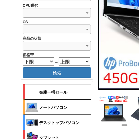
CPU世代
OS
商品の状態
価格帯
～
検索
在庫一掃セール
ノートパソコン
デスクトップパソコン
タブレット