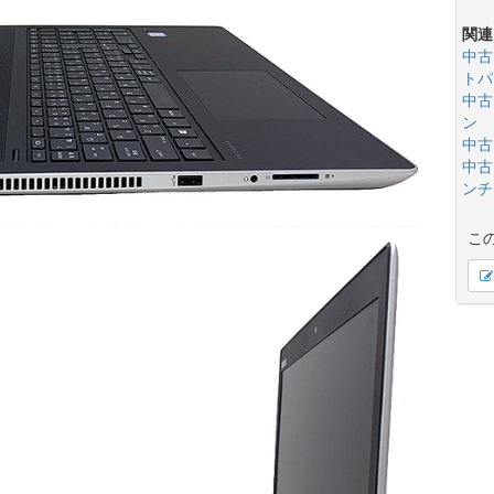
関連
中古
トパ
中古
ン
中古
中古
ンチ(
こ