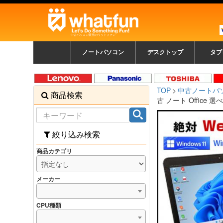
中古パソコン販売のワットファン
ノートパソコン
デスクトップ
タブ
中古ノートパソコン一覧
新品ノートパソコン一
カラーリングパソコン
おまかせフルセット
メーカーで選ぶ
HPヒューレットパ
Fujitsu 富士通
Lenovo レノボ
SONY ソニー
Toshiba 東芝
DELL デル
メーカーで選ぶ
Panasonic
NEC
HPヒュ
Leno
Fuji
中古タ
DEL
メーカ
Ap
N
中古デスクトップ一覧
新品デスクトップ一
ゲーミングパソコン
トレーディングパソ
パソコン
覧
ッカード
ッ
TOP
中古ノートパ
商品検索
コン
覧
古 ノート Office 選べる
絞り込み検索
商品カテゴリ
メーカー
CPU種類