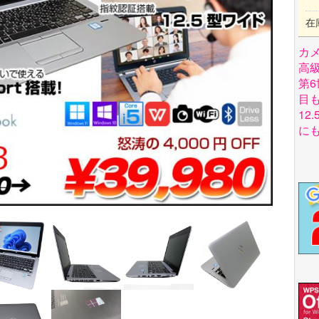
在
カ
高
第6
目
12
に