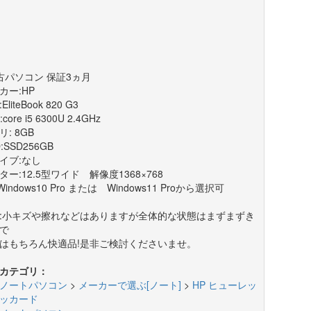
古パソコン 保証3ヵ月
カー:HP
EliteBook 820 G3
core i5 6300U 2.4GHz
: 8GB
D:SSD256GB
イブ:なし
ター:12.5型ワイド 解像度1368×768
Windows10 Pro または Windows11 Proから選択可
:小キズや擦れなどはありますが全体的な状態はまずまずき
で
はもちろん快適品!是非ご検討くださいませ。
カテゴリ：
ノートパソコン
>
メーカーで選ぶ[ノート]
>
HP ヒューレッ
ッカード