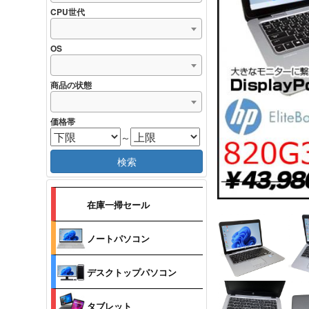
CPU世代
OS
商品の状態
価格帯
～
検索
在庫一掃セール
ノートパソコン
デスクトップパソコン
タブレット