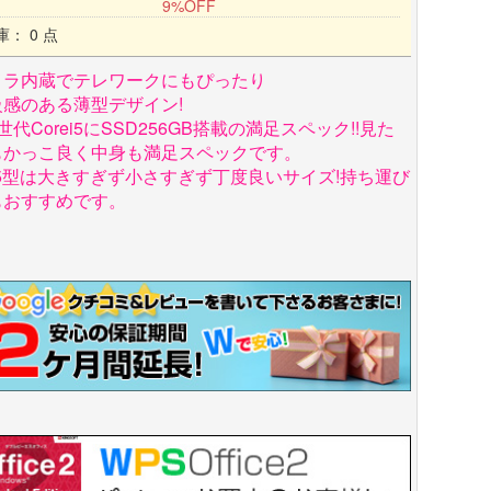
9%OFF
庫： 0 点
メラ内蔵でテレワークにもぴったり
級感のある薄型デザイン!
世代Corei5にSSD256GB搭載の満足スペック!!見た
もかっこ良く中身も満足スペックです。
.5型は大きすぎず小さすぎず丁度良いサイズ!持ち運び
もおすすめです。