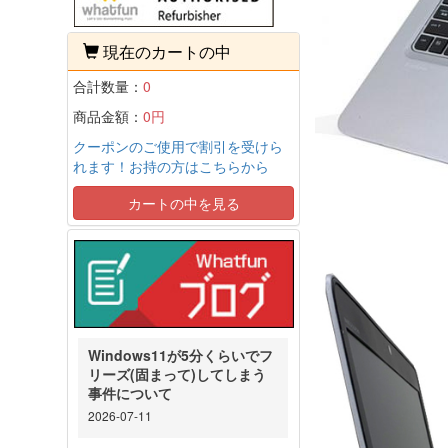
現在のカートの中
合計数量：
0
商品金額：
0円
クーポンのご使用で割引を受けら
れます！お持の方はこちらから
カートの中を見る
Windows11が5分くらいでフ
リーズ(固まって)してしまう
事件について
2026-07-11