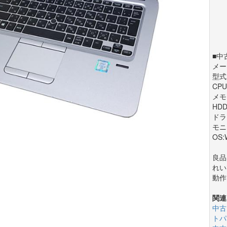
■中
メー
型式:
CPU:
メモリ
HD
ドラ
モニ
OS:
良品
れい
動作
関連
中古
トパ