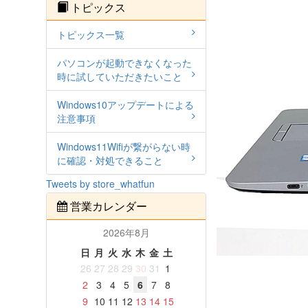
トピックス
トピックス一覧
パソコンが起動できなくなった
時に試していただきたいこと
Windows10アップデートによる
注意事項
Windows11Wifiが繋がらない時
に確認・対処できること
Tweets by store_whatfun
営業カレンダー
2026年8月
日
月
火
水
木
金
土
26
27
28
29
30
31
1
2
3
4
5
6
7
8
9
10
11
12
13
14
15