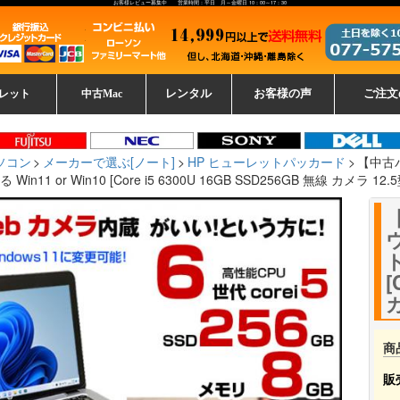
お客様レビュー募集中 営業時間：平日 月～金曜日 10：00～17：30
レット
中古Mac
レンタル
お客様の声
ご注文
ーレットパ
vo レノボ
tsu 富士通
ブレット一覧
L デル
ーで選ぶ
ple
EC
Fujitsu 富士通
Lenovo レノボ
中古MacBook Pro
中古MacBook Air
Toshiba 東芝
中古Mac Studio
中古MacBook
中古Mac mini
中古Mac Pro
中古Apple一覧
Microsoft
中古iMac
中古iPad
Apple
NEC
HP
iPad
カード
ソコン
メーカーで選ぶ[ノート]
HP ヒューレットパッカード
【中古パ
 Win11 or Win10 [Core i5 6300U 16GB SSD256GB 無線 カメラ 12.
ウ
ト
[
カ
商
販