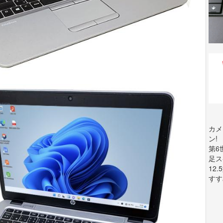
カメ
ン!
第6
足ス
12
すす