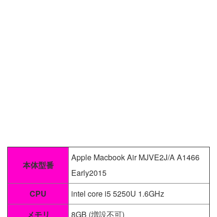
Apple Macbook Air MJVE2J/A A1466
本体型番
Early2015
CPU
intel core i5 5250U 1.6GHz
メモリ
8GB (増設不可)