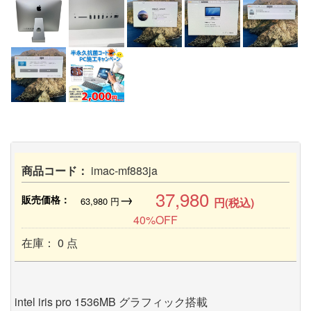
商品コード：
imac-mf883ja
37,980
→
販売価格：
63,980
円
円(税込)
40%OFF
在庫： 0 点
intel iris pro 1536MB グラフィック搭載