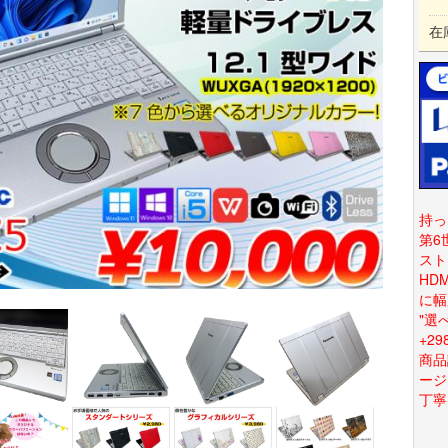
在
持っ
第6
スト
HD
に幅
"選
+2
商品
ージ
丁寧