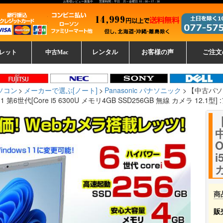
お客様レビュー募集中 営業時間：平日 月～金曜日 10：00～17：30
レット
中古Mac
レンタル
お客様の声
ご注文
ーレットパ
vo レノボ
tsu 富士通
ブレット一覧
L デル
ーで選ぶ
ple
EC
Fujitsu 富士通
Lenovo レノボ
中古MacBook Pro
中古MacBook Air
Toshiba 東芝
中古Mac Studio
中古MacBook
中古Mac mini
中古Mac Pro
中古Apple一覧
Microsoft
中古iMac
中古iPad
Apple
NEC
HP
iPad
カード
ソコン
メーカーで選ぶ[ノート]
Panasonic パナソニック
【中古パソコ
 Win11 第6世代[Core i5 6300U メモリ4GB SSD256GB 無線 カメラ 12.1
【
O
i
商
販