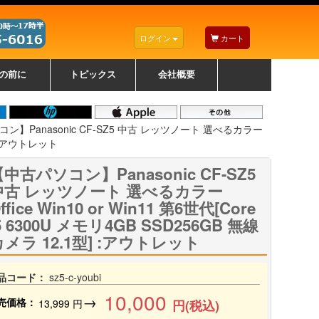
ログイン
カート
の前に
トピックス
会社概要
ナノゾーンコーティングについて
カラーリングパソコンについて
トラブルシューティング
お得なクーポンについて
パソコンの選び方
レッツノート紹介
トピックス一覧
デスクトップパソコンの選
ゲーミングパソコンの選び
ノートパソコンの選び方
CPUの種類や選び方
NXシリーズ特集
AXシリーズ特集
SXシリーズ特集
Macの選び方
Windows編
Mac編
w
w
w
び方
方
ン】Panasonic CF-SZ5 中古 レッツノート 選べるカラー
型] :アウトレット
中古パソコン】Panasonic CF-SZ5
中古 レッツノート 選べるカラー
ffice Win10 or Win11 第6世代[Core
5 6300U メモリ4GB SSD256GB 無線
カメラ 12.1型] :アウトレット
品コード：
sz5-c-youbi
10,000
→
売価格：
13,999
円
円(税込)