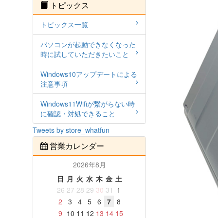
トピックス
トピックス一覧
パソコンが起動できなくなった
時に試していただきたいこと
Windows10アップデートによる
注意事項
Windows11Wifiが繋がらない時
に確認・対処できること
Tweets by store_whatfun
営業カレンダー
2026年8月
日
月
火
水
木
金
土
26
27
28
29
30
31
1
2
3
4
5
6
7
8
9
10
11
12
13
14
15