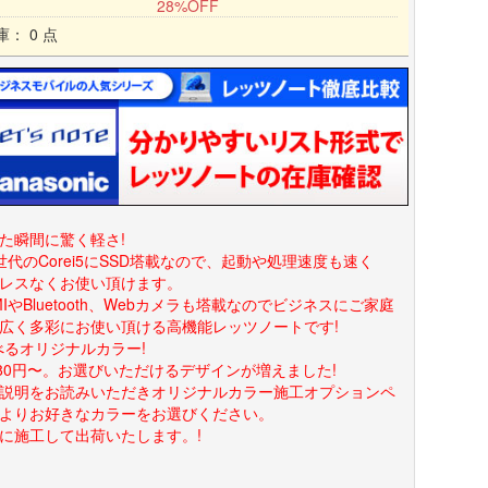
28%OFF
庫： 0 点
た瞬間に驚く軽さ!
世代のCorei5にSSD塔載なので、起動や処理速度も速く
レスなくお使い頂けます。
MIやBluetooth、Webカメラも塔載なのでビジネスにご家庭
広く多彩にお使い頂ける高機能レッツノートです!
べるオリジナルカラー!
980円〜。お選びいただけるデザインが増えました!
説明をお読みいただきオリジナルカラー施工オプションペ
よりお好きなカラーをお選びください。
に施工して出荷いたします。!