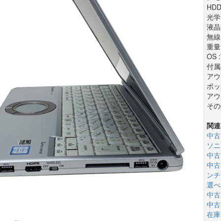
HDD
光学
液晶
無線L
重量 
OS 
付属
アウ
ポッ
アウ
その
関連
中古
ソニ
中古
中古
ンチ(
選べ
中古
中古
在庫