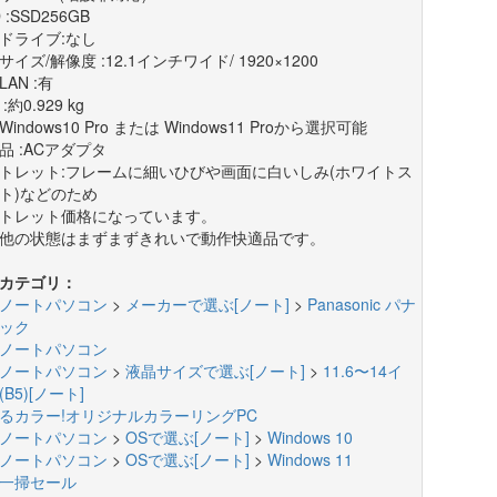
 :SSD256GB
ドライブ:なし
サイズ/解像度 :12.1インチワイド/ 1920×1200
AN :有
:約0.929 kg
:Windows10 Pro または Windows11 Proから選択可能
品 :ACアダプタ
トレット:フレームに細いひびや画面に白いしみ(ホワイトス
ト)などのため
トレット価格になっています。
他の状態はまずまずきれいで動作快適品です。
カテゴリ：
ノートパソコン
>
メーカーで選ぶ[ノート]
>
Panasonic パナ
ック
ノートパソコン
ノートパソコン
>
液晶サイズで選ぶ[ノート]
>
11.6〜14イ
B5)[ノート]
るカラー!オリジナルカラーリングPC
ノートパソコン
>
OSで選ぶ[ノート]
>
Windows 10
ノートパソコン
>
OSで選ぶ[ノート]
>
Windows 11
一掃セール