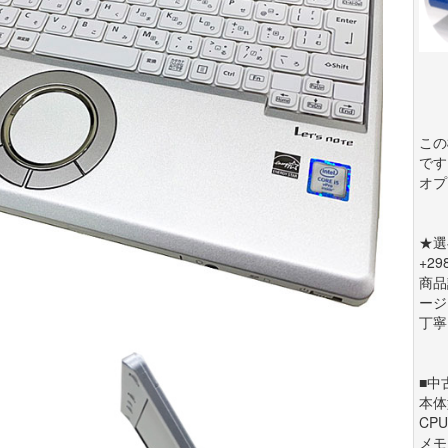
この
です
オプ
★選
+2
商品
ージ
丁寧
■中
本体型
CPU 
メモ