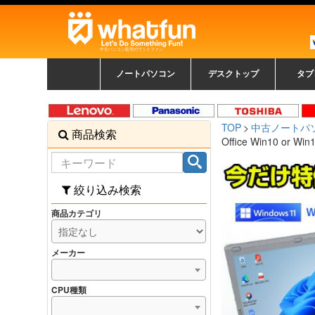
中古パソコン販売のワットファン
ノートパソコン
デスクトップ
タブ
中古ノートパソコン一覧
新品ノートパソコン一
カラーリングパソコン
おまかせフルセット
メーカーで選ぶ
HPヒューレットパ
Fujitsu 富士通
Lenovo レノボ
SONY ソニー
Toshiba 東芝
DELL デル
メーカーで選ぶ
Panasonic
NEC
HPヒュ
Leno
Fuji
中古タ
DEL
メーカ
Ap
N
中古デスクトップ一覧
新品デスクトップ一
ゲーミングパソコン
トレーディングパソ
パソコン
覧
ッカード
ッ
TOP
中古ノートパ
商品検索
コン
覧
Office Win10 or
絞り込み検索
商品カテゴリ
メーカー
CPU種類