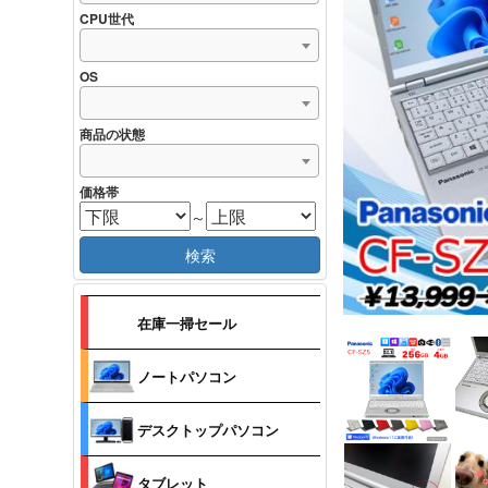
CPU世代
OS
商品の状態
価格帯
～
検索
在庫一掃セール
ノートパソコン
デスクトップパソコン
タブレット