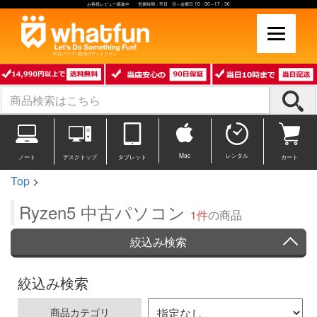
お客様レビュー募集中 営業時間：平日 月～金曜日 10：00～17：30
中古パソコン販売のワットファン
Mac
レンタル
ノート
デスクトップ
タブレット
カート
Top
>
Ryzen5 中古パソコン
1件
の商品
絞込み検索
絞込み検索
商品カテゴリ