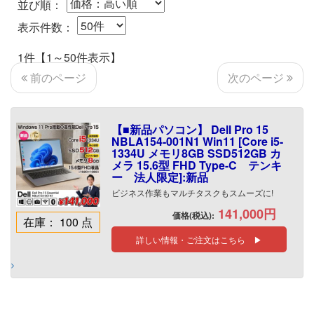
並び順：
表示件数：
1件【1～50件表示】
次のページ
前のページ
【■新品パソコン】 Dell Pro 15
NBLA154-001N1 Win11 [Core i5-
1334U メモリ8GB SSD512GB カ
メラ 15.6型 FHD Type-C テンキ
ー 法人限定]:新品
ビジネス作業もマルチタスクもスムーズに!
141,000円
価格(税込):
在庫： 100 点
詳しい情報・ご注文はこちら ▶