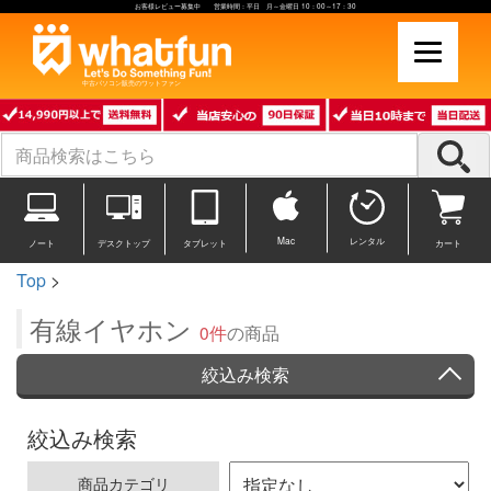
お客様レビュー募集中 営業時間：平日 月～金曜日 10：00～17：30
中古パソコン販売のワットファン
Mac
レンタル
ノート
デスクトップ
タブレット
カート
Top
>
有線イヤホン
0件
の商品
絞込み検索
絞込み検索
商品カテゴリ