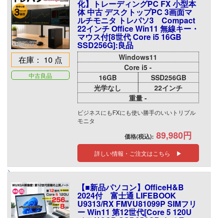
化】トレーディングPC FX 小型本
体 中古 デスクトップPC 3画面マ
ルチモニタ トレパソ3 Compact
22インチ Office Win11 無線キー・
マウス付[8世代 Core i5 16GB
SSD256G]:良品
Windows11
在庫： 10 点
Core i5 -
中古良品
16GB
SSD256GB
光学なし
22インチ
重量 -
ビジネスにもFXにも使い勝手のいいトリプル
モニタ
89,980円
価格(税込):
詳しい情報・ご注文はこちら ▶
【■新品パソコン】OfficeH&B
2024付 富士通 LIFEBOOK
U9313/RX FMVU81099P SIMフリ
ー Win11 第12世代[Core 5 120U