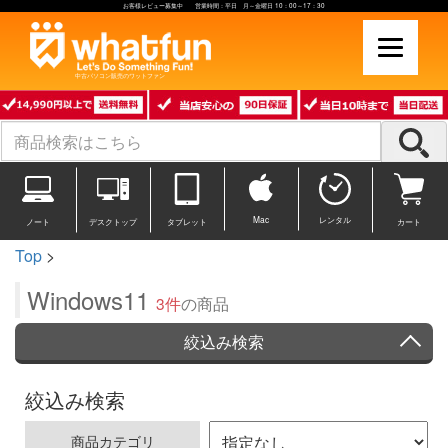
お客様レビュー募集中 営業時間：平日 月～金曜日 10：00～17：30
中古パソコン販売のワットファン
Mac
レンタル
ノート
デスクトップ
タブレット
カート
Top
>
Windows11
3件
の商品
絞込み検索
絞込み検索
商品カテゴリ