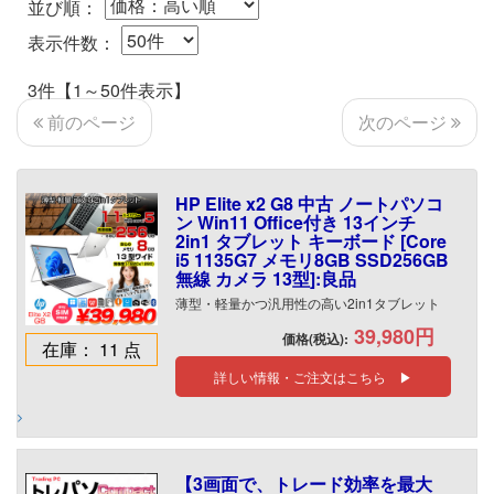
並び順：
表示件数：
3件【1～50件表示】
次のページ
前のページ
HP Elite x2 G8 中古 ノートパソコ
ン Win11 Office付き 13インチ
2in1 タブレット キーボード [Core
i5 1135G7 メモリ8GB SSD256GB
無線 カメラ 13型]:良品
薄型・軽量かつ汎用性の高い2in1タブレット
39,980円
価格(税込):
在庫： 11 点
詳しい情報・ご注文はこちら ▶
【3画面で、トレード効率を最大