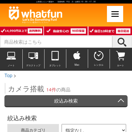
お客様レビュー募集中 営業時間：平日 月～金曜日 10：00～17：30
中古パソコン販売のワットファン
Mac
レンタル
ノート
デスクトップ
タブレット
カート
Top
>
カメラ搭載
14件
の商品
絞込み検索
絞込み検索
商品カテゴリ