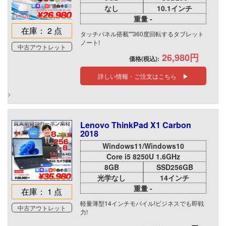
なし
10.1インチ
重量 -
在庫： 2 点
タッチパネル搭載""360度回転するタブレット
ノート!
中古アウトレット
26,980円
価格(税込):
詳しい情報・ご注文はこちら ▶
Lenovo ThinkPad X1 Carbon
2018
Windows11/Windows10
Core i5 8250U 1.6GHz
8GB
SSD256GB
光学なし
14インチ
重量 -
在庫： 1 点
軽量薄型14インチモバイル!ビジネスでも即戦
中古アウトレット
力!