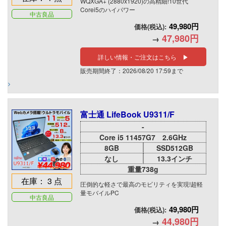
WQXGA+ (2880x1920)の高精細!10世代
Corei5のハイパワー
中古良品
49,980円
価格(税込):
47,980円
→
詳しい情報・ご注文はこちら ▶
販売期間終了：2026/08/20 17:59まで
富士通 LifeBook U9311/F
-
Core i5 11457G7 2.6GHz
8GB
SSD512GB
なし
13.3インチ
重量738g
在庫： 3 点
圧倒的な軽さで最高のモビリティを実現!超軽
量モバイルPC
中古良品
49,980円
価格(税込):
44,980円
→