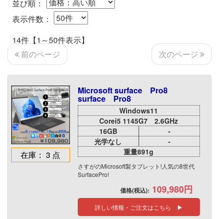
並び順：
表示件数：
14件【1～50件表示】
次のページ
前のページ
Microsoft surface Pro8
surface Pro8
Windows11
Corei5 1145G7 2.6GHz
16GB
-
光学なし
-
重量891g
在庫： 3 点
さすがのMicrosoft製タブレット!人気の8世代
SurfacePro!
109,980円
価格(税込):
詳しい情報・ご注文はこちら ▶