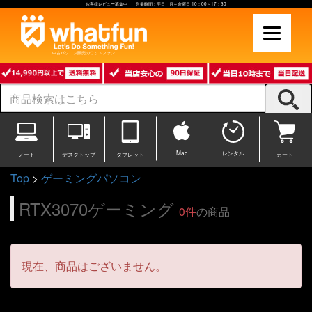
お客様レビュー募集中 営業時間：平日 月～金曜日 10：00～17：30
中古パソコン販売のワットファン
Mac
レンタル
ノート
デスクトップ
タブレット
カート
Top
>
ゲーミングパソコン
RTX3070ゲーミング
0件
の商品
現在、商品はございません。