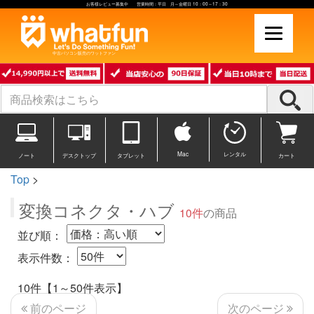
お客様レビュー募集中 営業時間：平日 月～金曜日 10：00～17：30
中古パソコン販売のワットファン
Mac
レンタル
ノート
デスクトップ
タブレット
カート
Top
>
変換コネクタ・ハブ
10件
の商品
並び順：
表示件数：
10件【1～50件表示】
次のページ
前のページ