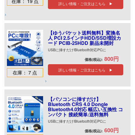
在庫： 19 点
詳しい情報・ご注文はこちら ▶
【ゆうパケット送料無料】変換名
人 PCI 2.5インチHDD/SSD増設カ
ード PCIB-25HDD 新品未開封
USBに挿すだけ!Bluetooth対応PCに
800円
価格(税込):
詳しい情報・ご注文はこちら ▶
在庫： 7 点
【パソコンに挿すだけ】
Bluetooth CRS 4.0 Dongle
Bluetooth4.0対応 幅広い互換性 コ
ンパクト 接続簡単:送料無料
USBに挿すだけ!Bluetooth対応PCに
600円
価格(税込):