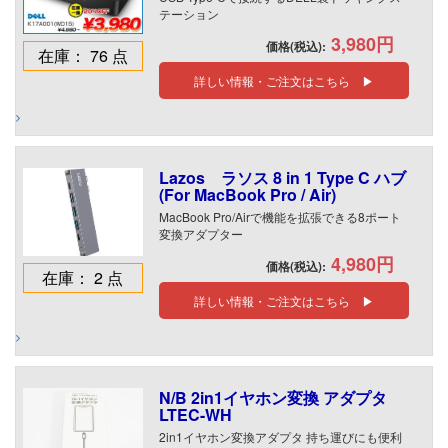
テーション
3,980円
価格(税込):
在庫： 76 点
詳しい情報・ご注文はこちら ▶
Lazos ラソス 8 in 1 Type C ハブ
(For MacBook Pro / Air)
MacBook Pro/Airで機能を拡張できる8ポート
変換アダプター
4,980円
価格(税込):
在庫： 2 点
詳しい情報・ご注文はこちら ▶
N/B 2in1イヤホン変換 アダプタ
LTEC-WH
2in1イヤホン変換アダプタ 持ち運びにも便利