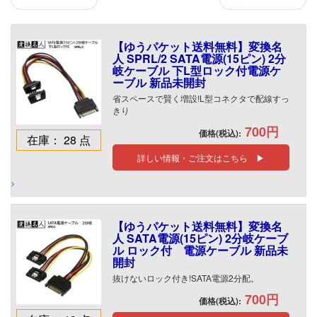
【ゆうパケット送料無料】変換名
人 SPRL/2 SATA電源(15ピン) 2分
岐ケーブル 下L型ロック付電源ケ
ーブル 新品未開封
省スペースで賢く増設!L型コネクタで配線すっ
きり
700円
価格(税込):
在庫： 28 点
詳しい情報・ご注文はこちら ▶
【ゆうパケット送料無料】変換名
人 SATA電源(15ピン) 2分岐ケーブ
ル ロック付 電源ケーブル 新品未
開封
抜けないロック付き!SATA電源2分配。
700円
価格(税込):