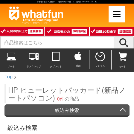
お客様レビュー募集中 営業時間：平日 月～金曜日 10：00～17：30
中古パソコン販売のワットファン
Mac
レンタル
ノート
デスクトップ
タブレット
カート
Top
>
HP ヒューレットパッカード(新品ノ
ートパソコン)
0件
の商品
絞込み検索
絞込み検索