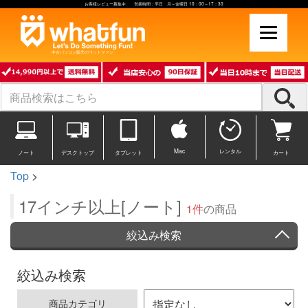
お客様レビュー募集中 営業時間：平日 月～金曜日 10：00～17：30
中古パソコン販売のワットファン
Mac
レンタル
ノート
デスクトップ
タブレット
カート
Top
>
17インチ以上[ノート]
1件
の商品
絞込み検索
絞込み検索
商品カテゴリ