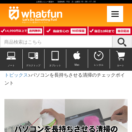
お客様レビュー募集中 営業時間：平日 月～金曜日 10：00～17：30
中古パソコン販売のワットファン
Mac
レンタル
ノート
デスクトップ
タブレット
カート
トピックス
>パソコンを長持ちさせる清掃のチェックポイ
ント