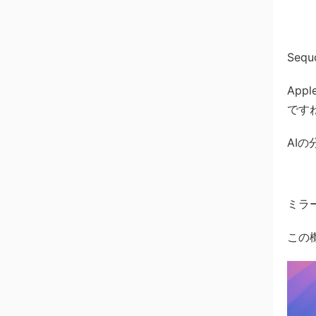
Seq
App
です
AI
ミラ
この