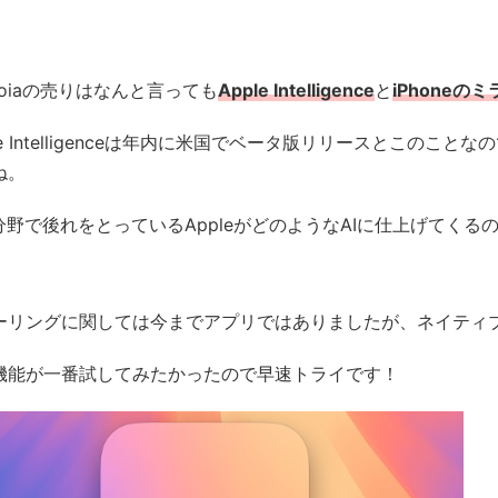
uoiaの売りはなんと言っても
Apple Intelligence
と
iPhoneの
le Intelligenceは年内に米国でベータ版リリースとこの
ね。
の分野で後れをとっているAppleがどのようなAIに仕上げてくる
ーリングに関しては今までアプリではありましたが、ネイティ
機能が一番試してみたかったので早速トライです！