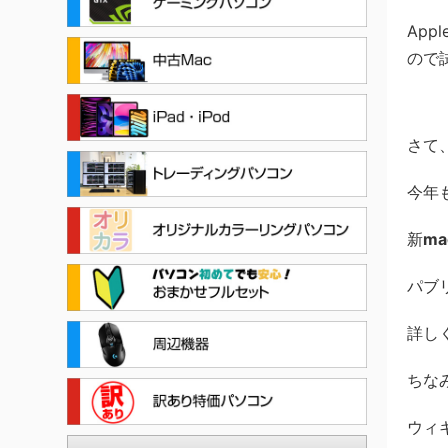
App
ので
さて
今年
新
ma
パブ
詳し
ちな
ウィ