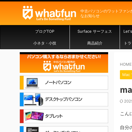
中古パソコンのワットファン
なお知らせ
ブログTOP
Surface サーフェス
Let
小ネタ・小技
商品紹介
トラ
HOME
Mac
m
20
こん
自分