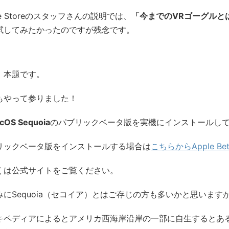
le Storeのスタッフさんの説明では、
「今までのVRゴーグルと
試してみたかったのですが残念です。
、本題です。
もやって参りました！
cOS Sequoia
のパブリックベータ版を実機にインストールし
リックベータ版をインストールする場合は
こちらからApple Beta
くは公式サイトをご覧ください。
みにSequoia（セコイア）とはご存じの方も多いかと思いま
キペディアによるとアメリカ西海岸沿岸の一部に自生するとあ