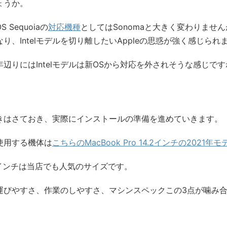
ょうか。
S Sequoiaの
対応機種
としてはSonomaと大きく変わりませんが、
なり、Intelモデルを切り離したいAppleの思惑が強く感じられ
年辺りにはIntelモデルは新OSから対応を外されそうな感じで
きはさておき、実際にインストールの準備を進めていきます。
使用する機体は
こちらのMacBook Pro 14.2インチの2021年モ
.2インチは当店でも人気のサイズです。
運びやすさ、作業のしやすさ、マシンスペックこの3点が噛み