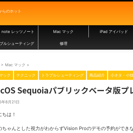
からのホット
's note レッツノート
Mac マック
iPad アイパッド
ブルシューティング
修理
>
Mac マック
>
 マック
テクニック
トラブルシューティング
商品紹介
小ネタ・小
acOS Sequoiaパブリックベータ版
25年8月21日
にちは！
のちゃんとした視力がわからずVision Proのデモの予約がで