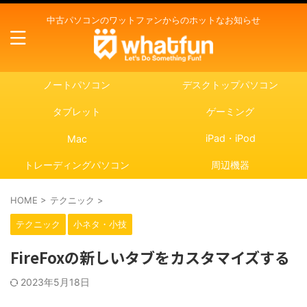
中古パソコンのワットファンからのホットなお知らせ
ノートパソコン
デスクトップパソコン
タブレット
ゲーミング
iPad・iPod
Mac
トレーディングパソコン
周辺機器
HOME
>
テクニック
>
テクニック
小ネタ・小技
FireFoxの新しいタブをカスタマイズする
2023年5月18日