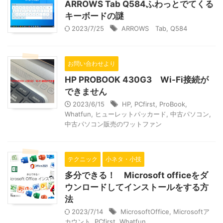
ARROWS Tab Q584ふわっとでてくる
キーボードの謎
2023/7/25
ARROWS Tab
,
Q584
お問い合わせより
HP PROBOOK 430G3 Wi-Fi接続が
できません
2023/6/15
HP
,
PCfirst
,
ProBook
,
Whatfun
,
ヒューレットパッカード
,
中古パソコン
,
中古パソコン販売のワットファン
テクニック
小ネタ・小技
多分できる！ Microsoft officeをダ
ウンロードしてインストールをする方
法
2023/7/14
MicrosoftOffice
,
Microsoftア
カウント
,
PCfirst
,
Whatfun