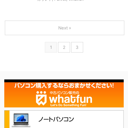
Next »
1
2
3