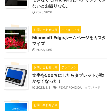
できなくてiPhone15とペアリングでき
ないとお困りなら。
2025/9/26
お問い合わせより
小ネタ・小技
Microsoft Edgeホームページをカスタ
マイズ
2023/10/5
お問い合わせより
テクニック
文字を500％にしたらタブレットが動
かなくなった！
2023/8/1
FZ-M1FQ43XVJ
,
タフパッド
お問い合わせより