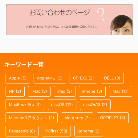
キーワード一覧
Apple
(5)
Apple中古
(3)
CF-LX6
(2)
DELL
(3)
HP
(2)
iMac
(3)
iPad
(2)
iPhone
(3)
Mac
(17)
MacBook Pro
(4)
macOS
(12)
macOs13
(2)
Microsoftアカウント
(2)
Monterey
(2)
OPTIPLEX
(2)
Panasonic
(8)
PCfirst
(53)
Sonoma
(2)