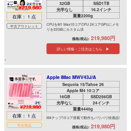
32GB
SSD1TB
光学なし
16.2インチ
重量2200g
在庫： 1 点
CPUをM1 Max10コアCPU 24コアGPUにメモ
中古アウトレット
リを32GBにカスタム済
219,980円
価格(税込):
詳しい情報・ご注文はこちら ▶
Apple iMac MWV43J/A
Sequoia 15/Tahoe 26
Apple M4 10コア
16GB
SSD256GB
光学なし
24インチ
重量4440g
在庫： 1 点
M4チップ10コア搭載で動作もバリバリ快適品!
中古美品
219,980円
価格(税込):