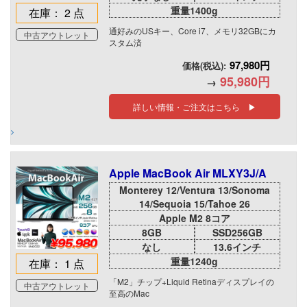
重量1400g
在庫： 2 点
通好みのUSキー、Core i7、メモリ32GBにカ
中古アウトレット
スタム済
97,980円
価格(税込):
95,980円
→
詳しい情報・ご注文はこちら ▶
Apple MacBook Air MLXY3J/A
Monterey 12/Ventura 13/Sonoma
14/Sequoia 15/Tahoe 26
Apple M2 8コア
8GB
SSD256GB
なし
13.6インチ
重量1240g
在庫： 1 点
「M2」チップ+Liquid Retinaディスプレイの
中古アウトレット
至高のMac