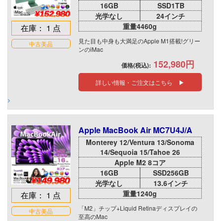
16GB
SSD1TB
光学なし
24インチ
重量4460g
在庫： 1 点
見た目も中身も大満足のApple M1搭載!グリー
中古美品
ンのiMac
152,980円
価格(税込):
詳しい情報・ご注文はこちら ▶
Apple MacBook Air MC7U4J/A
Monterey 12/Ventura 13/Sonoma
14/Sequoia 15/Tahoe 26
Apple M2 8コア
16GB
SSD256GB
光学なし
13.6インチ
重量1240g
在庫： 1 点
「M2」チップ+Liquid Retinaディスプレイの
中古美品
至高のMac