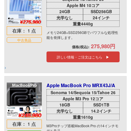
Apple M4 10コア
24GB
SSD256GB
光学なし
24インチ
重量4440g
在庫： 1 点
メモリ24GB+SSD256GBでパワフルな処理性
能を発揮します。
中古美品
275,980円
価格(税込):
詳しい情報・ご注文はこちら ▶
Apple MacBook Pro MRX43J/A
Sonoma 14/Sequoia 15/Tahoe 26
Apple M3 Pro 12コア
18GB
SSD1TB
光学なし
14.2インチ
重量1610g
在庫： 1 点
M3Proチップ搭載MacBook Pro の14インチモ
デル良品