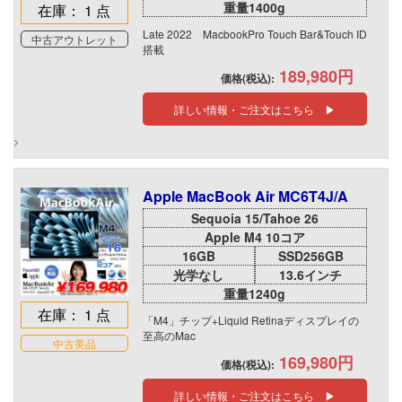
重量1400g
在庫： 1 点
Late 2022 MacbookPro Touch Bar&Touch ID
中古アウトレット
搭載
189,980円
価格(税込):
詳しい情報・ご注文はこちら ▶
Apple MacBook Air MC6T4J/A
Sequoia 15/Tahoe 26
Apple M4 10コア
16GB
SSD256GB
光学なし
13.6インチ
重量1240g
在庫： 1 点
「M4」チップ+Liquid Retinaディスプレイの
至高のMac
中古美品
169,980円
価格(税込):
詳しい情報・ご注文はこちら ▶