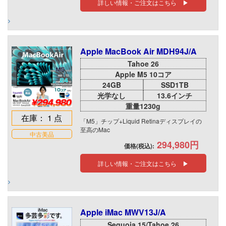
詳しい情報・ご注文はこちら ▶
Apple MacBook Air MDH94J/A
Tahoe 26
Apple M5 10コア
24GB
SSD1TB
光学なし
13.6インチ
重量1230g
在庫： 1 点
「M5」チップ+Liquid Retinaディスプレイの
至高のMac
中古美品
294,980円
価格(税込):
詳しい情報・ご注文はこちら ▶
Apple iMac MWV13J/A
Sequoia 15/Tahoe 26