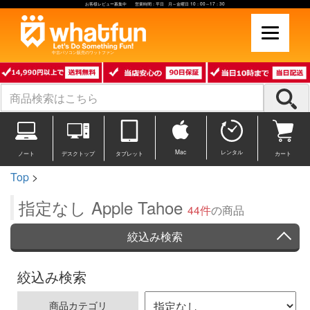
お客様レビュー募集中 営業時間：平日 月～金曜日 10：00～17：30
中古パソコン販売のワットファン
Mac
レンタル
ノート
デスクトップ
タブレット
カート
Top
>
指定なし Apple Tahoe
44件
の商品
絞込み検索
絞込み検索
商品カテゴリ