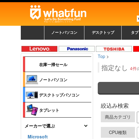
中古パソコン販売のワットファン
ノートパソコン
デスクトップ
タブ
中古ノートパソコン一覧
新品ノートパソコン一
カラーリングパソコン
おまかせフルセット
メーカーで選ぶ
HPヒューレットパ
Fujitsu 富士通
Lenovo レノボ
SONY ソニー
Toshiba 東芝
DELL デル
メーカーで選ぶ
Panasonic
NEC
HPヒュ
Leno
Fuji
中古タ
DEL
メーカ
Ap
N
中古デスクトップ一覧
新品デスクトップ一
ゲーミングパソコン
トレーディングパソ
パソコン
覧
ッカード
ッ
Top
>
コン
覧
在庫一掃セール
指定なし
4件
ノートパソコン
デスクトップパソコン
絞込み検索
タブレット
商品カテゴリ
メーカーで選ぶ
CPU種類
Microsoft