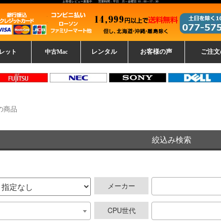
お客様レビュー募集中 営業時間：平日 月～金曜日 10：00～17：30
レット
中古Mac
レンタル
お客様の声
ご注文
ーレットパ
vo レノボ
tsu 富士通
ブレット一覧
L デル
ーで選ぶ
ple
EC
Fujitsu 富士通
Lenovo レノボ
中古MacBook Pro
中古MacBook Air
Toshiba 東芝
中古Mac Studio
中古MacBook
中古Mac mini
中古Mac Pro
中古Apple一覧
Microsoft
中古iMac
中古iPad
Apple
NEC
HP
iPad
カード
の商品
絞込み検索
メーカー
CPU世代