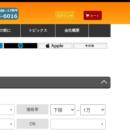
ログイン
カート
の前に
トピックス
会社概要
ナノゾーンコーティングについて
カラーリングパソコンについて
トラブルシューティング
お得なクーポンについて
パソコンの選び方
レッツノート紹介
トピックス一覧
デスクトップパソコンの選
ゲーミングパソコンの選び
ノートパソコンの選び方
CPUの種類や選び方
NXシリーズ特集
AXシリーズ特集
SXシリーズ特集
Macの選び方
Windows編
Mac編
w
w
w
び方
方
価格帯
～
OS