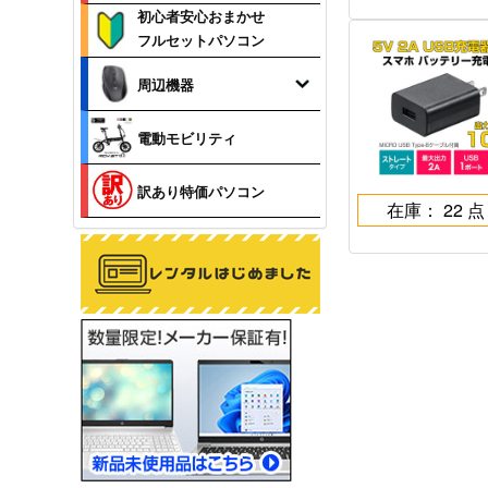
初心者安心おまかせ
フルセットパソコン
周辺機器
電動モビリティ
訳あり特価パソコン
在庫： 22 点