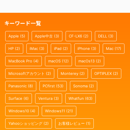
キーワード一覧
Apple
(5)
Apple中古
(3)
CF-LX6
(2)
DELL
(3)
HP
(2)
iMac
(3)
iPad
(2)
iPhone
(3)
Mac
(17)
MacBook Pro
(4)
macOS
(12)
macOs13
(2)
Microsoftアカウント
(2)
Monterey
(2)
OPTIPLEX
(2)
Panasonic
(8)
PCfirst
(53)
Sonoma
(2)
Surface
(6)
Ventura
(3)
Whatfun
(63)
Windows10
(4)
Windows11
(21)
Yahooショッピング
(2)
お客様レビュー
(1)