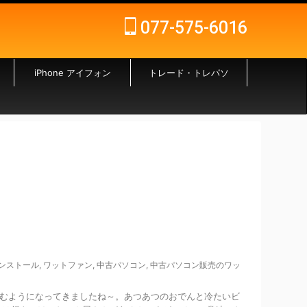
077-575-6016
iPhone アイフォン
トレード・トレパソ
ンストール
,
ワットファン
,
中古パソコン
,
中古パソコン販売のワッ
むようになってきましたね～。あつあつのおでんと冷たいビ