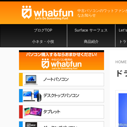
中古パソコンのワットファン
なお知らせ
ブログTOP
Surface サーフェス
Let
小ネタ・小技
商品紹介
トラ
HOME
ド