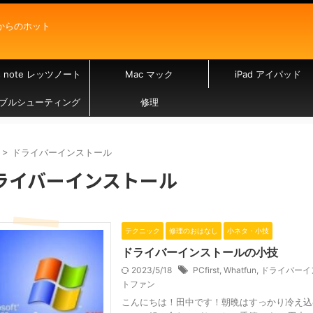
からのホット
's note レッツノート
Mac マック
iPad アイパッド
ブルシューティング
修理
>
ドライバーインストール
ライバーインストール
テクニック
修理のおはなし
小ネタ・小技
ドライバーインストールの小技
2023/5/18
PCfirst
,
Whatfun
,
ドライバーイ
トファン
こんにちは！田中です！朝晩はすっかり冷え込